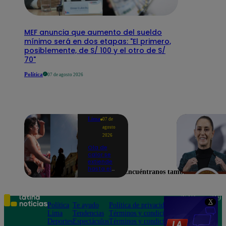
MEF anuncia que aumento del sueldo
mínimo será en dos etapas: "El primero,
posiblemente, de S/ 100 y el otro de S/
70"
Política
07 de agosto 2026
Lima
07 de
agosto
2026
Ola de
calor se
extiende
hasta el
Encuéntranos también en
lunes 10
de
agosto en
Lima y
Teléfono: 219
X
otras 16
Política
Te ayudo
Política de privacidad
1000
regiones
Lima
Tendencias
Términos y condiciones
Av. San
Deportes
Espectáculos
Términos y condiciones
Felipe 968