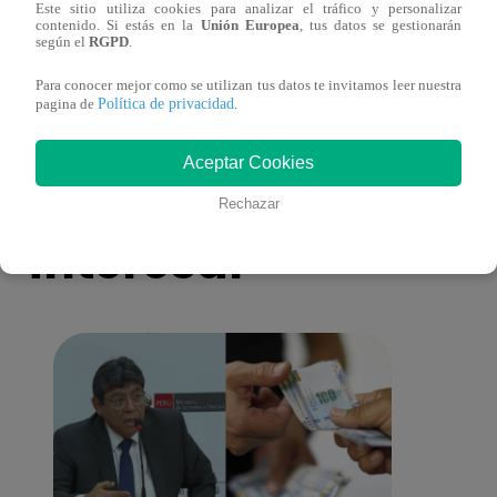
Este sitio utiliza cookies para analizar el tráfico y personalizar
Asesinan a comerciante ferretero dentro de
Joven
contenido. Si estás en la
Unión Europea
, tus datos se gestionarán
según el
RGPD
.
galería en San Juan de Lurigancho
Victo
Para conocer mejor como se utilizan tus datos te invitamos leer nuestra
Política de privacidad
pagina de
.
Aceptar Cookies
También te puede
Rechazar
interesar