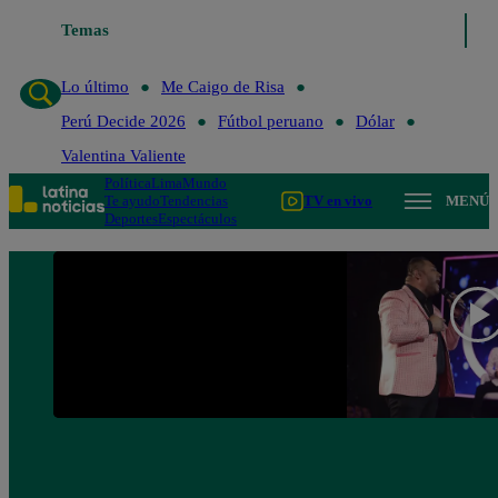
Temas
Lo último
Me Caigo de Ri
Lo último
Me Caigo de Risa
Perú Decide 2026
Fútbol peruano
Dólar
Valentina Valiente
Política
Lima
Mundo
Te ayudo
Tendencias
TV en vivo
MENÚ
Deportes
Espectáculos