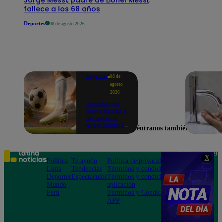
fallece a los 68 años
Deportes
08 de agosto 2026
Deportes
08 de
agosto
2026
Partidos de
hoy, sábado 8
de agosto:
programación
Encuéntranos también en
para ver
fútbol EN
VIVO
Teléfono: 219
X
Política
Te ayudo
Política de privacidad
1000
Lima
Tendencias
Términos y condiciones
Av. San
Deportes
Espectáculos
Términos y condiciones
Felipe 968
Mundo
aplicación
Jesús María
Perú
Términos y Condiciones
APP