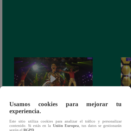
Usamos cookies para mejorar tu
experiencia.
Fiesta latina: Mira el gran reto que
Los C
cumplieron los finalistas este sábado
de no
Este sitio utiliza cookies para analizar el tráfico y personalizar
comp
contenido. Si estás en la
Unión Europea
, tus datos se gestionarán
según el
RGPD
.