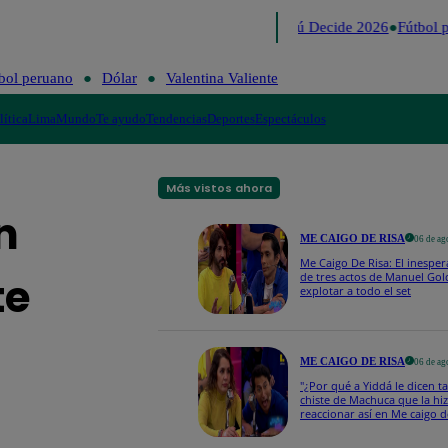
Lo último
Me Caigo de Risa
Perú Decide 2026
Fútbol pe
bol peruano
Dólar
Valentina Valiente
lítica
Lima
Mundo
Te ayudo
Tendencias
Deportes
Espectáculos
Más vistos ahora
n
ME CAIGO DE RISA
06 de ag
Me Caigo De Risa: El inesper
te
de tres actos de Manuel Gol
explotar a todo el set
ME CAIGO DE RISA
06 de ag
"¿Por qué a Yiddá le dicen ta
chiste de Machuca que la hi
reaccionar así en Me caigo d