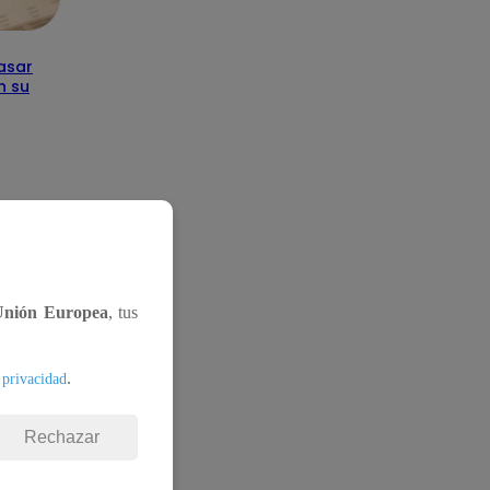
asar
n su
Unión Europea
, tus
.
 privacidad
Rechazar