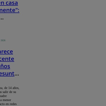
n casa
ente":
onado
des de
o 2026
tings
arece
Soy
cente
años
resunto
to con
menor
a, de 14 años,
s salir de su
lox
madre
la menor
cto en redes