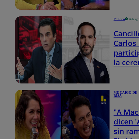
la hizo
reaccio
Política
06 de ag
en Me 
Cancill
de risa
Carlos
partici
la cer
de pos
presid
de Abe
ME CAIGO DE
RISA
de la E
en Col
"A Mac
dicen '
sin ram