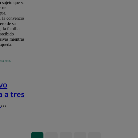
n sujeto que se
r un
que,
, la convenció
nero de su
 la familia
recibido
sivas mientras
squeda.
osto 2026
ivo
 a tres
s
res del
Central
erva: