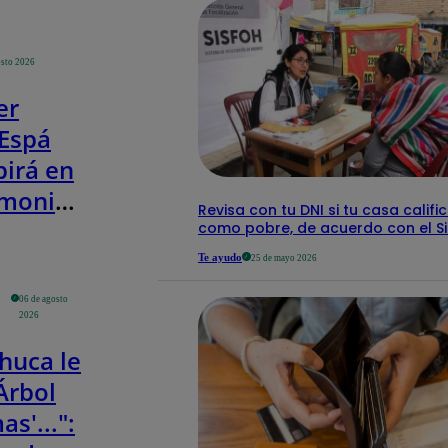
nar así
osto 2026
caigo
er
 Espá
pirá en
emonia
Revisa con tu DNI si tu casa califi
esión
como pobre, de acuerdo con el S
encial
Te ayudo
25 de mayo 2026
lardo
06 de agosto
spriella
2026
ombia
huca le
Árbol
as'...":