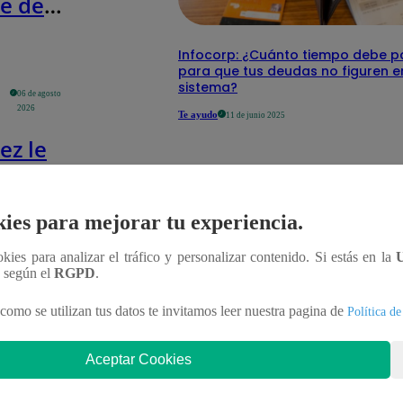
te de
Eslava
Infocorp: ¿Cuánto tiempo debe p
zo
para que tus deudas no figuren e
ar de
sistema?
06 de agosto
todos
2026
Te ayudo
11 de junio 2025
ez le
":
 Gold
ies para mejorar tu experiencia.
xplotar
 a Julio
ookies para analizar el tráfico y personalizar contenido. Si estás en la
n según el
RGPD
.
ntes de
el
como se utilizan tus datos te invitamos leer nuestra pagina de
Política de
sto 2026
Infante
Aceptar Cookies
ael