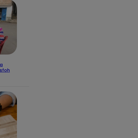
ca
isfoh