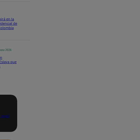
pirá en la
idencial de
 Colombia
osto 2026
in
 Eslava que
s
 aquí