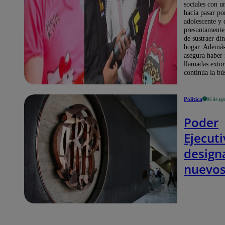
sociales con u
hacía pasar po
adolescente y 
presuntamente
de sustraer di
hogar. Además,
asegura haber 
llamadas extor
continúa la bú
Política
06 de ag
Poder
Ejecut
designa
nuevo
directo
Banco 
de Res