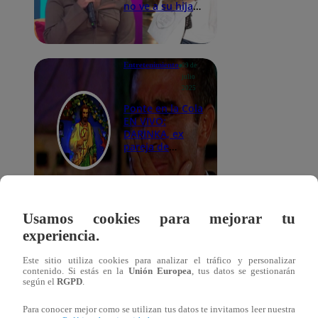
no ve a su hija
hace dos meses
| VIDEO
Entretenimiento
09 de
julio
2025
Ponte en la Cola
EN VIVO:
DARINKA, ex
pareja de
Farfán, llega al
programa de
No te pierdas Ponte
HOY
en la Cola desde las
2:00 p.m. de la
tarde.
Usamos cookies para mejorar tu
experiencia.
Espectáculos
08 de julio
Este sitio utiliza cookies para analizar el tráfico y personalizar
2025
contenido. Si estás en la
Unión Europea
, tus datos se gestionarán
según el
RGPD
.
Ivana Yturbe
aclara si le
incomodó
Para conocer mejor como se utilizan tus datos te invitamos leer nuestra