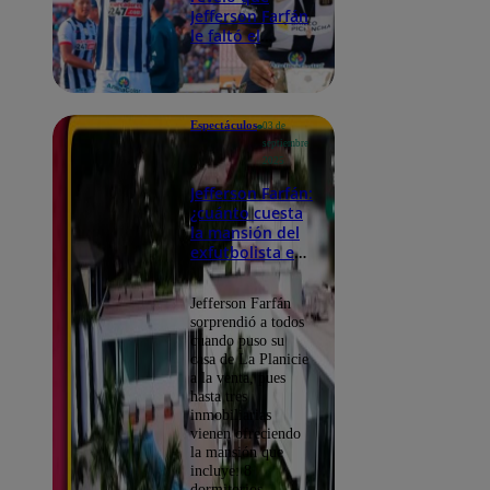
Jefferson Farfán
le faltó el
respeto por lo
que se pelearon
en Alianza Lima
Espectáculos
03 de
septiembre
2025
Jefferson Farfán:
¿cuánto cuesta
la mansión del
exfutbolista en
La Planicie?
Jefferson Farfán
sorprendió a todos
cuando puso su
casa de La Planicie
a la venta, pues
hasta tres
inmobiliarias
vienen ofreciendo
la mansión que
incluye: 8
dormitorios,