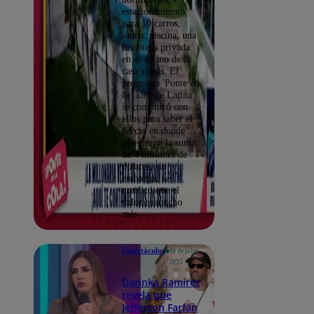
estacionamiento
para 10 carros,
sauna, piscina, una
discoteca privada
en el sótano de la
casa y más. El
programa 'Ponte en
la Cola' de Latina
se comunicó con
ellos para saber el
precio en donde
ofrecieron la suma
de 4 millones de
dólares, sin
embargo, se
notificó que el
valor es mucho
más.
Espectáculos
09 de julio
2025
Darinka Ramírez
revela que
Jefferson Farfán