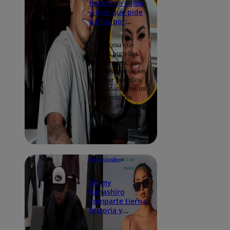
hace mea culpa
y dice que pide
a Dios por
Pamela López
“Cada cosa que
hago es por ellos.
Así que nada, yo
feliz siempre de ser
lo mejor por ellos.
Y acá mandarles un
beso a mis tres
enanos”, expresó el
mediocampista en
una reciente
entrevista.
Espectáculos
23 de
marzo 2025
Xiomy
Kanashiro
comparte tierna
historia y
demuestra su
amor a