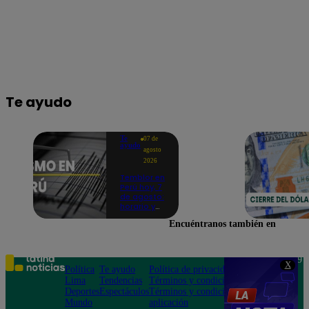
Te ayudo
Te
07 de
ayudo
agosto
2026
Temblor en
Perú hoy, 7
de agosto:
horario y
epicentro
Encuéntranos también en
del último
sismo,
según IGP
Teléfono: 219
X
Política
Te ayudo
Política de privacidad
1000
Lima
Tendencias
Términos y condiciones
Av. San
Deportes
Espectáculos
Términos y condiciones
Felipe 968
Mundo
aplicación
Jesús María