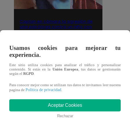
Captan en cámara la agresión de
una psicóloga contra un niño con
autismo: madre denuncia
maltratos contínuos
Usamos cookies para mejorar tu
Lima
06 de agosto 2026
experiencia.
Este sitio utiliza cookies para analizar el tráfico y personalizar
contenido. Si estás en la
Unión Europea
, tus datos se gestionarán
según el
RGPD
.
Deportes
Para conocer mejor como se utilizan tus datos te invitamos leer nuestra
Política de privacidad
pagina de
.
Aceptar Cookies
Rechazar