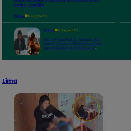
Pedro Castillo
Política
07 de agosto 2026
Política
07 de agosto 2026
Menos Fiestas Patrias, Navidad y Año
Nuevo: ministro de Economía anuncia
que se moverán los feriados a los
viernes
Lima