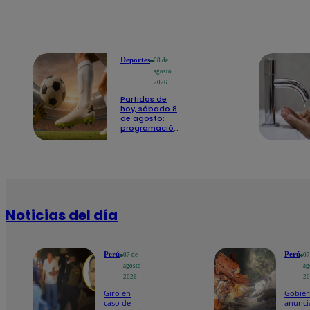
Deportes
08 de
agosto
2026
Partidos de
hoy, sábado 8
de agosto:
programación
para ver
fútbol EN
VIVO
Noticias del día
Perú
Perú
07 de
07
agosto
ag
2026
2
Giro en
Gobie
caso de
anunci