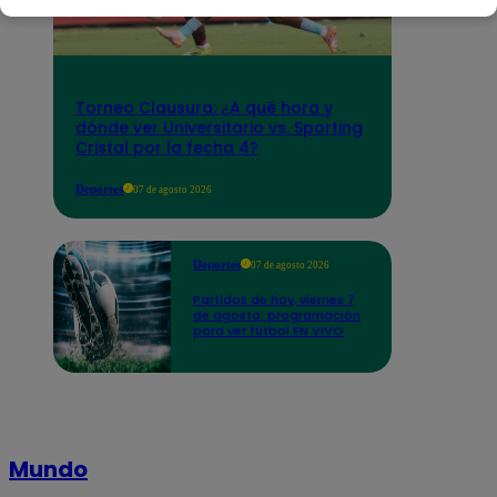
Torneo Clausura: ¿A qué hora y
dónde ver Universitario vs. Sporting
Cristal por la fecha 4?
Deportes
07 de agosto 2026
Deportes
07 de agosto 2026
Partidos de hoy, viernes 7
de agosto: programación
para ver fútbol EN VIVO
Mundo