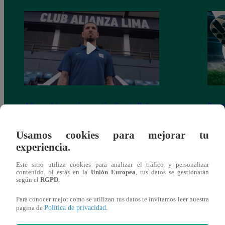
Alianza Lima: así anunció a Sergio Peña
Parti
como nuevo fichaje para el Torneo
prog
Clausura 2025
Usamos cookies para mejorar tu
experiencia.
Este sitio utiliza cookies para analizar el tráfico y personalizar
contenido. Si estás en la
Unión Europea
, tus datos se gestionarán
según el
RGPD
.
También te puede
Para conocer mejor como se utilizan tus datos te invitamos leer nuestra
Política de privacidad
pagina de
.
interesar