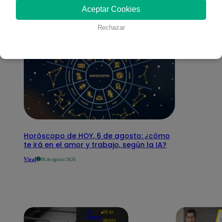
Aceptar Cookies
Rechazar
Horóscopo de HOY, 6 de agosto: ¿cómo
te irá en el amor y trabajo, según la IA?
Viral
06 de agosto 2026
Te
06 de
ayudo
agosto