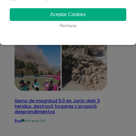
interesar
Aceptar Cookies
Rechazar
Sismo de magnitud 5.0 en Junín dejó 3
heridos, destruyó hogares y propició
desprendimientos
Perú
06 de agosto 2026