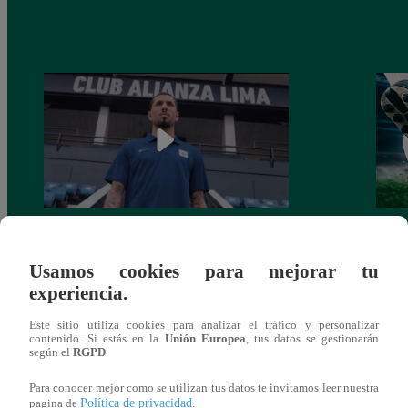
Alianza Lima: así anunció a Sergio Peña
Parti
como nuevo fichaje para el Torneo
prog
Usamos cookies para mejorar tu
Clausura 2025
experiencia.
Este sitio utiliza cookies para analizar el tráfico y personalizar
contenido. Si estás en la
Unión Europea
, tus datos se gestionarán
según el
RGPD
.
También te puede
Para conocer mejor como se utilizan tus datos te invitamos leer nuestra
Política de privacidad
pagina de
.