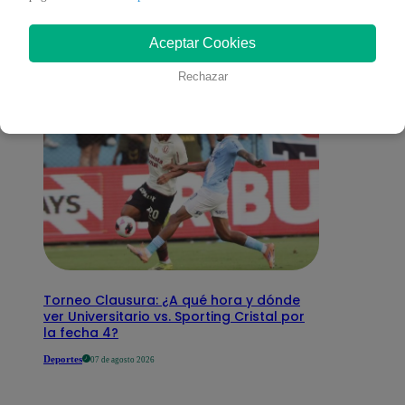
interesar
Aceptar Cookies
Rechazar
Torneo Clausura: ¿A qué hora y dónde
ver Universitario vs. Sporting Cristal por
la fecha 4?
Deportes
07 de agosto 2026