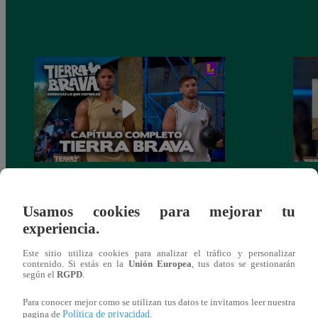
PROGRAMA COMPLETO – Capítulo
Final
136 | Domingo 21 de marzo
de Lu
Usamos cookies para mejorar tu
comp
experiencia.
Este sitio utiliza cookies para analizar el tráfico y personalizar
contenido. Si estás en la
Unión Europea
, tus datos se gestionarán
según el
RGPD
.
También te puede
Para conocer mejor como se utilizan tus datos te invitamos leer nuestra
Política de privacidad
pagina de
.