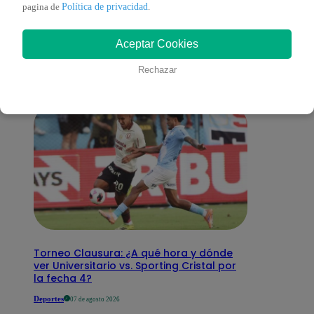
También te puede
Política de privacidad
pagina de
.
Aceptar Cookies
interesar
Rechazar
Torneo Clausura: ¿A qué hora y dónde
ver Universitario vs. Sporting Cristal por
la fecha 4?
Deportes
07 de agosto 2026