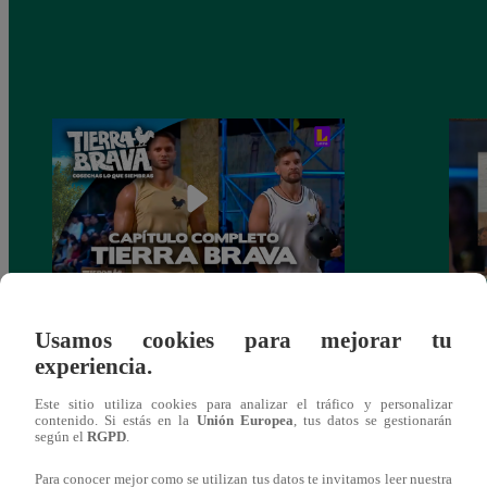
PROGRAMA COMPLETO – Capítulo
Final
Usamos cookies para mejorar tu
136 | Domingo 21 de marzo
de Lu
experiencia.
comp
Este sitio utiliza cookies para analizar el tráfico y personalizar
contenido. Si estás en la
Unión Europea
, tus datos se gestionarán
según el
RGPD
.
Para conocer mejor como se utilizan tus datos te invitamos leer nuestra