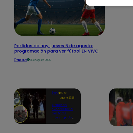
Partidos de hoy, jueves 6 de agosto:
programación para ver fútbol EN VIVO
Deportes
06 de agosto 2026
Perú
05 de
agosto 2026
Ordenan
excarcelar a
militares
investigados
por muerte
de jóvenes
durante