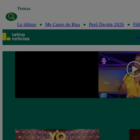
Temas
Lo 
Lo último
Me Caigo de Risa
Perú Decide 2026
Fút
Po