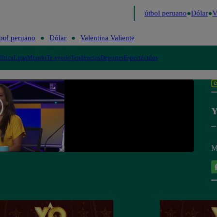
último
Me Caigo de Risa
Perú Decide 2026
Fútbol peruano
Dólar
Va
bol peruano
Dólar
Valentina Valiente
lítica
Lima
Mundo
Te ayudo
Tendencias
Deportes
Espectáculos
Y
–
M