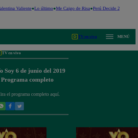
lentina Valiente
Lo último
Me Caigo de Risa
Perú Decide 2026
Fútb
TV en vivo
MENÚ
TV en vivo
o Soy 6 de junio del 2019
 Programa completo
ira el programa completo aquí.