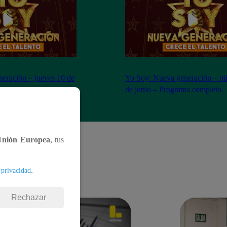
eración – jueves 10 de
Yo Soy: Nueva generación – mi
completo
de junio – Programa completo
Unión Europea
, tus
.
 privacidad
Rechazar