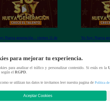
y: Nueva generación – viernes 11 de
Yo Soy: Nueva gen
 – Programa completo
junio – Programa 
ies para mejorar tu experiencia.
ookies para analizar el tráfico y personalizar contenido. Si estás en la
n según el
RGPD
.
nteresar
como se utilizan tus datos te invitamos leer nuestra pagina de
Política de
Aceptar Cookies