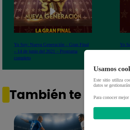
Yo Soy: Nueva Generación – Gran Final
Yo So
– 14 de junio del 2021 – Programa
junio
completo
Usamos cook
Este sitio utiliza c
datos se gestionará
También te puede i
Para conocer mejor 