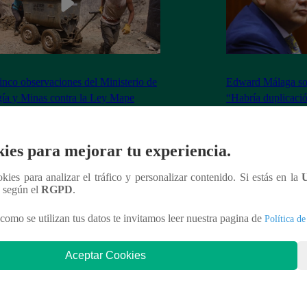
inco observaciones del Ministerio de
Edward Málaga so
ía y Minas contra la Ley Mape
“Habría duplicació
Premier o la Presi
ies para mejorar tu experiencia.
ookies para analizar el tráfico y personalizar contenido. Si estás en la
nteresar
n según el
RGPD
.
como se utilizan tus datos te invitamos leer nuestra pagina de
Política de
Aceptar Cookies