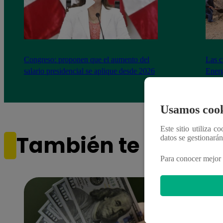
Congreso: proponen que el aumento del
Las c
salario presidencial se aplique desde 2026
Energ
Usamos cook
Este sitio utiliza c
También te puede i
datos se gestionará
Para conocer mejor 