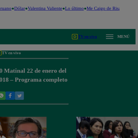
ruano
Dólar
Valentina Valiente
Lo último
Me Caigo de Risa
Perú De
TV en vivo
MENÚ
TV en vivo
0 Matinal 22 de enero del
018 – Programa completo