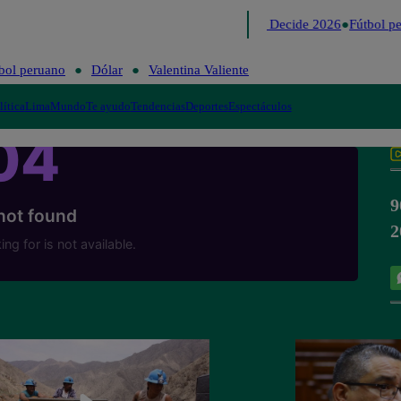
Lo último
Me Caigo de Risa
Perú Decide 2026
Fútbol pe
bol peruano
Dólar
Valentina Valiente
lítica
Lima
Mundo
Te ayudo
Tendencias
Deportes
Espectáculos
9
2