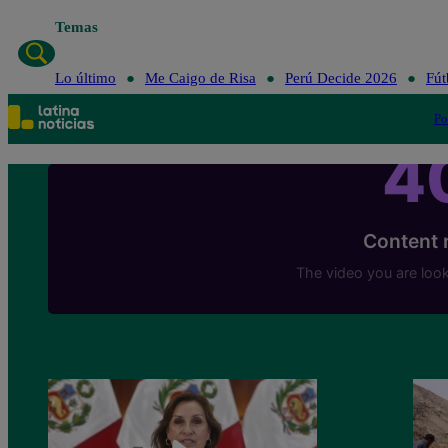
Temas
Lo último
Me Caigo de Risa
Perú Decide 2026
Fút
Po