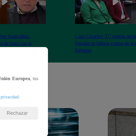
bre Santiváñez:
Caso Cócteles: TC ordena inclu
n de roles con el
Fiscalía en hábeas corpus de K
denta”
Fujimori
Unión Europea
, tus
.
 privacidad
Rechazar