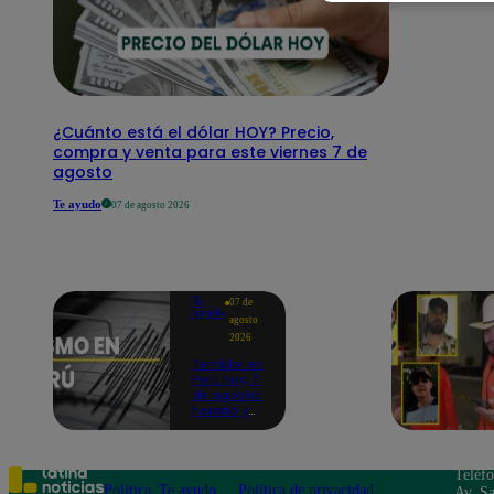
¿Cuánto está el dólar HOY? Precio,
compra y venta para este viernes 7 de
agosto
Te ayudo
07 de agosto 2026
Te
07 de
ayudo
agosto
2026
Temblor en
Perú hoy, 7
de agosto:
horario y
epicentro
del último
sismo,
según IGP
Teléf
Política
Te ayudo
Política de privacidad
Av. Sa