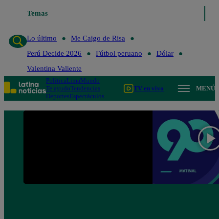
Temas
Lo último
Me Caigo de 
Lo último
Me Caigo de Risa
Perú Decide 2026
Fútbol peruano
Dólar
Valentina Valiente
Política
Lima
Mundo
Te ayudo
Tendencias
TV en vivo
MENÚ
Deportes
Espectáculos