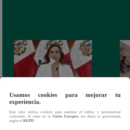
Usamos cookies para mejorar tu
Congreso: proponen que el aumento del
Las c
experiencia.
salario presidencial se aplique desde 2026
Energ
Este sitio utiliza cookies para analizar el tráfico y personalizar
contenido. Si estás en la
Unión Europea
, tus datos se gestionarán
según el
RGPD
.