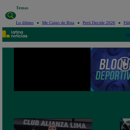
Temas
Lo último
Me Caigo de Risa
Perú Decide 2026
Fút
Po