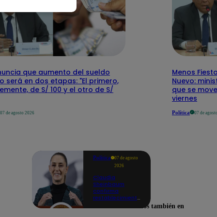
nuncia que aumento del sueldo
Menos Fiesta
 será en dos etapas: "El primero,
Nuevo: mini
emente, de S/ 100 y el otro de S/
que se mover
viernes
Política
07 de agosto 2026
07 de agost
Política
07 de agosto
2026
Claudia
Sheinbaum
confirma
restablecimiento
de las
Encuéntranos también en
reacciones con