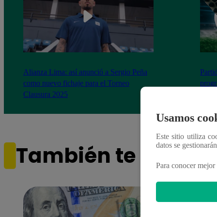
Alianza Lima: así anunció a Sergio Peña
Parti
como nuevo fichaje para el Torneo
prog
Clausura 2025
Usamos cook
Este sitio utiliza c
datos se gestionará
También te puede i
Para conocer mejor 