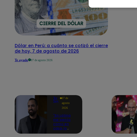
Dólar en Perú: a cuánto se cotizó el cierre
de hoy, 7 de agosto de 2026
Te ayudo
07 de agosto 2026
Yo
07 de
Soy
agosto
2026
"En Latina
me siento
como en
casa, lo
extrañaba":
Franco