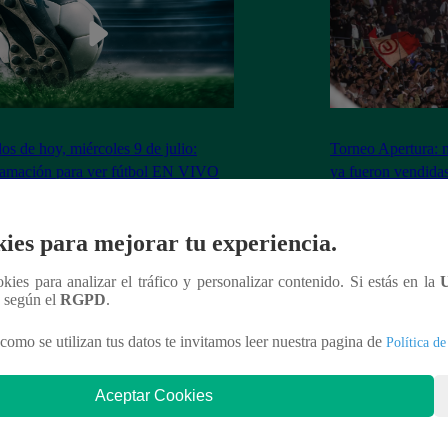
dos de hoy, miércoles 9 de julio:
Torneo Apertura: 
ramación para ver fútbol EN VIVO
ya fueron vendidas
Los Chankas
ies para mejorar tu experiencia.
ookies para analizar el tráfico y personalizar contenido. Si estás en la
n según el
RGPD
.
nteresar
como se utilizan tus datos te invitamos leer nuestra pagina de
Política de
Aceptar Cookies