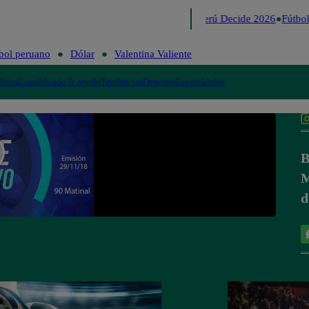
Lo último
Me Caigo de Risa
Perú Decide 2026
Fútbol
bol peruano
Dólar
Valentina Valiente
lítica
Lima
Mundo
Te ayudo
Tendencias
Deportes
Espectáculos
B
M
d