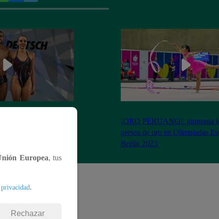
Perú dirá presente en el
¡ORO PERUANO!: gimnasta l
n Artística
presea de oro en Olimpiadas Es
Berlín 2023
Unión Europea
, tus
.
 privacidad
Rechazar