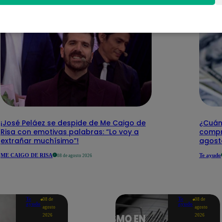
¡José Peláez se despide de Me Caigo de
¿Cuánt
Risa con emotivas palabras: “Lo voy a
compr
extrañar muchísimo”!
agost
ME CAIGO DE RISA
Te ayudo
08 de agosto 2026
Te
Te
08 de
08 de
ayudo
ayudo
agosto
agosto
2026
2026