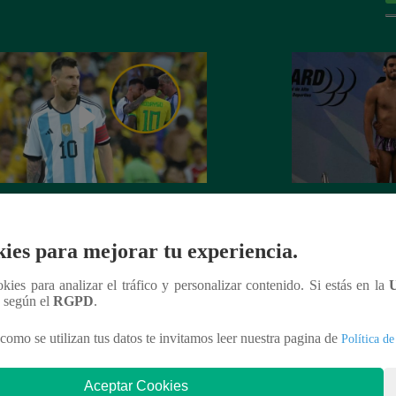
fue lo que le dijo Lionel Messi a
Orgullo nacional: 
go en el Brasil vs. Argentina
Mundial de Natació
ies para mejorar tu experiencia.
ookies para analizar el tráfico y personalizar contenido. Si estás en la
n según el
RGPD
.
como se utilizan tus datos te invitamos leer nuestra pagina de
Política de
nteresar
Aceptar Cookies