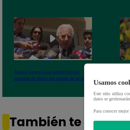
Álvaro Vargas Llosa agradecido por
Esto 
muestras de afecto tras muerte de su padre
Rodry
Usamos cook
Este sitio utiliza c
datos se gestionará
Para conocer mejor 
También te puede i