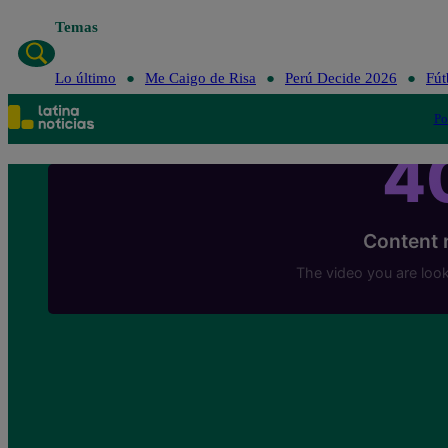
Temas
Lo último
Me Caigo de Risa
Perú Decide 2026
Fút
Po