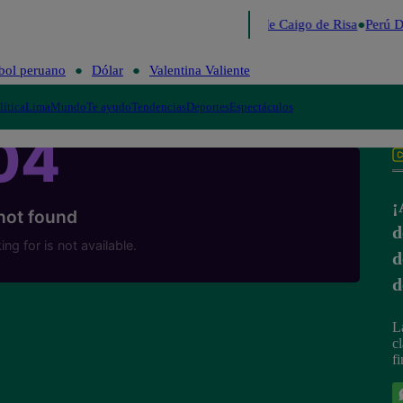
Lo último
Me Caigo de Risa
Perú D
bol peruano
Dólar
Valentina Valiente
lítica
Lima
Mundo
Te ayudo
Tendencias
Deportes
Espectáculos
¡
d
d
d
L
c
f