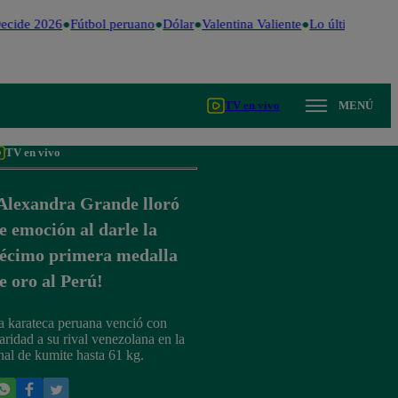
ecide 2026
Fútbol peruano
Dólar
Valentina Valiente
Lo último
Me Ca
TV en vivo
MENÚ
TV en vivo
Alexandra Grande lloró
e emoción al darle la
écimo primera medalla
e oro al Perú!
a karateca peruana venció con
laridad a su rival venezolana en la
inal de kumite hasta 61 kg.