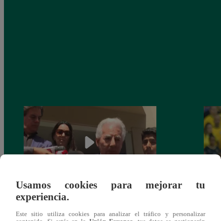
Usamos cookies para mejorar tu
experiencia.
Álvaro Vargas Llosa agradecido por
Esto 
muestras de afecto tras muerte de su padre
Rodry
Este sitio utiliza cookies para analizar el tráfico y personalizar