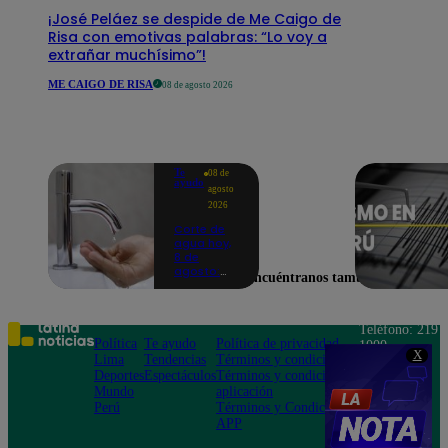
¡José Peláez se despide de Me Caigo de
Risa con emotivas palabras: “Lo voy a
extrañar muchísimo”!
ME CAIGO DE RISA
08 de agosto 2026
Te
08 de
ayudo
agosto
2026
Corte de
agua hoy,
8 de
agosto:
Encuéntranos también en
horarios y
distritos
afectados
sin el
Teléfono: 219
servicio de
Política
Te ayudo
Política de privacidad
1000
Sedapal
X
Lima
Tendencias
Términos y condiciones
Av. San
Deportes
Espectáculos
Términos y condiciones
Felipe 968
Mundo
aplicación
Jesús María
Perú
Términos y Condiciones
APP