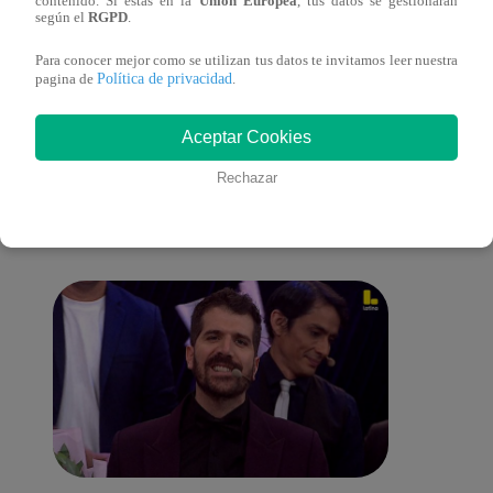
contenido. Si estás en la
Unión Europea
, tus datos se gestionarán
según el
RGPD
.
Para conocer mejor como se utilizan tus datos te invitamos leer nuestra
Política de privacidad
pagina de
.
También te puede
Aceptar Cookies
Rechazar
interesar