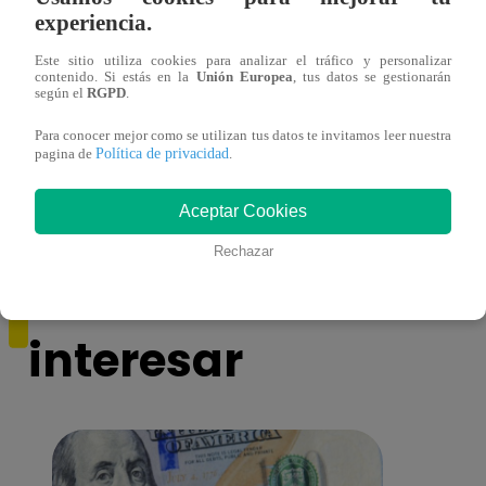
experiencia.
Este sitio utiliza cookies para analizar el tráfico y personalizar
contenido. Si estás en la
Unión Europea
, tus datos se gestionarán
según el
RGPD
.
Álvaro Vargas Llosa agradecido por
Esto 
muestras de afecto tras muerte de su padre
Rodry
Para conocer mejor como se utilizan tus datos te invitamos leer nuestra
Política de privacidad
pagina de
.
Aceptar Cookies
Rechazar
También te puede
interesar