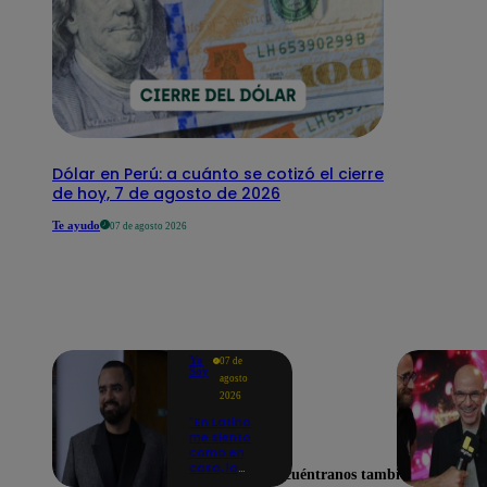
Dólar en Perú: a cuánto se cotizó el cierre
de hoy, 7 de agosto de 2026
Te ayudo
07 de agosto 2026
Yo
07 de
Soy
agosto
2026
"En Latina
me siento
como en
casa, lo
Encuéntranos también en
extrañaba":