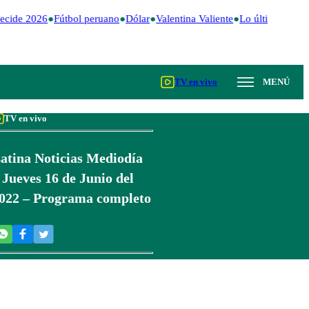
ecide 2026
Fútbol peruano
Dólar
Valentina Valiente
Lo último
Me Ca
TV en vivo
MENÚ
TV en vivo
atina Noticias Mediodía
 Jueves 16 de Junio del
022 – Programa completo