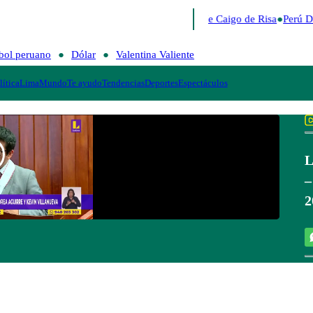
Lo último
Me Caigo de Risa
Perú D
bol peruano
Dólar
Valentina Valiente
lítica
Lima
Mundo
Te ayudo
Tendencias
Deportes
Espectáculos
L
–
2