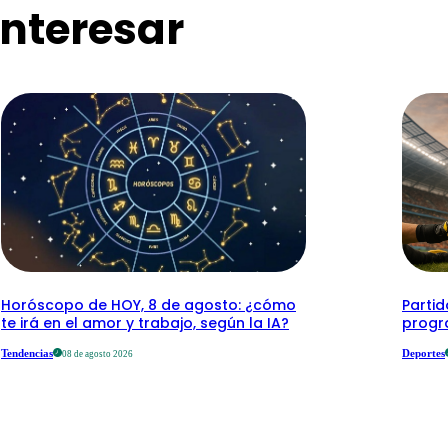
nteresar
Horóscopo de HOY, 8 de agosto: ¿cómo
Parti
te irá en el amor y trabajo, según la IA?
progr
Tendencias
Deportes
08 de agosto 2026