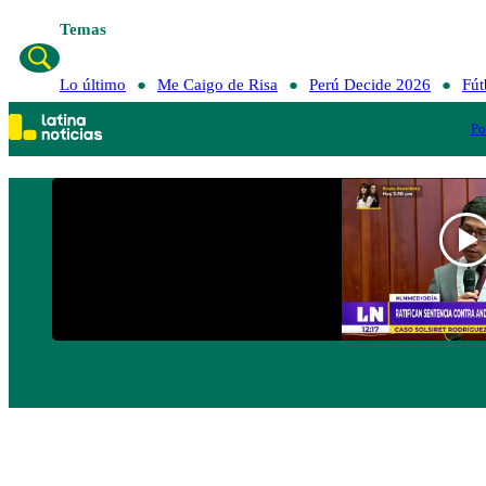
Temas
Lo último
Me Caigo de Risa
Perú Decide 2026
Fút
Po