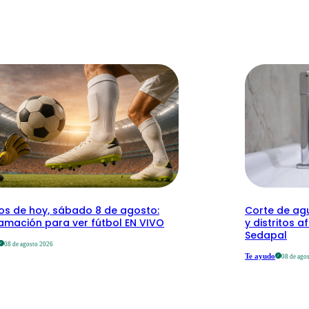
dos de hoy, sábado 8 de agosto:
Corte de agu
amación para ver fútbol EN VIVO
y distritos a
Sedapal
08 de agosto 2026
Te ayudo
08 de ago