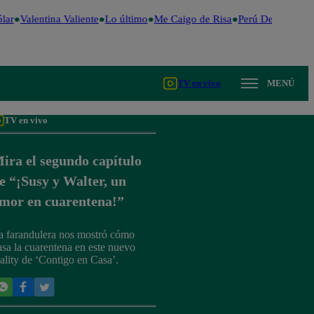
ar
Valentina Valiente
Lo último
Me Caigo de Risa
Perú Decide 2026
TV en vivo
MENÚ
TV en vivo
ira el segundo capítulo
e “¡Susy y Walter, un
mor en cuarentena!”
a farandulera nos mostró cómo
asa la cuarentena en este nuevo
eality de ‘Contigo en Casa’.