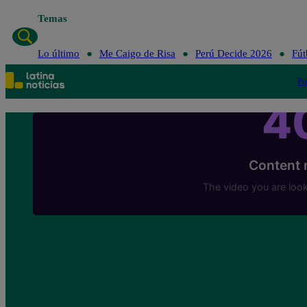
Temas
Lo último
Me Caigo de Risa
Perú Decide 2026
Fút
Po