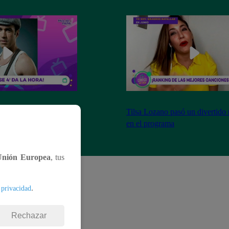
 qué le parecen estos
Tilsa Lozano pasó un divertid
arándula
en el programa
Unión Europea
, tus
.
 privacidad
Rechazar