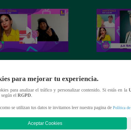
s Vílchez acompañó a Mathías
Tilsa Lozano contó
o y Tilsa Lozano en ‘Contigo en
personajes de la f
’
ies para mejorar tu experiencia.
ookies para analizar el tráfico y personalizar contenido. Si estás en la
n según el
RGPD
.
como se utilizan tus datos te invitamos leer nuestra pagina de
Política de
nteresar
Aceptar Cookies