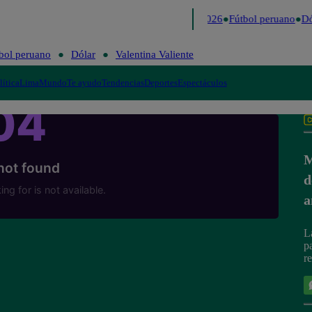
Lo último
Me Caigo de Risa
Perú Decide 2026
Fútbol peruano
Dól
bol peruano
Dólar
Valentina Valiente
lítica
Lima
Mundo
Te ayudo
Tendencias
Deportes
Espectáculos
M
d
a
L
p
r