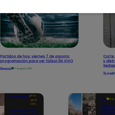
Partidos de hoy, viernes 7 de agosto:
Corte 
programación para ver fútbol EN VIVO
y dist
Sedap
Deportes
07 de agosto 2026
Te ayudo
Entretenimiento
07 de
Perú
06 de
agosto
2026
Sismo de
magnitud
Presentan el libro
Junín dej
más pequeño de la