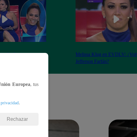
 todas las preguntas
Melissa Klug en EVDLV: ¿Volv
l Valor de la Verdad
Jefferson Farfán?
Unión Europea
, tus
.
 privacidad
Rechazar