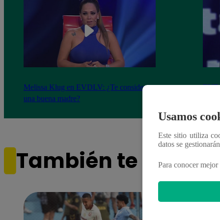
Melissa Klug en EVDLV: ¿Te consideras
EVDL
una buena madre?
Farfá
Usamos cook
Este sitio utiliza c
datos se gestionará
También te puede i
Para conocer mejor 