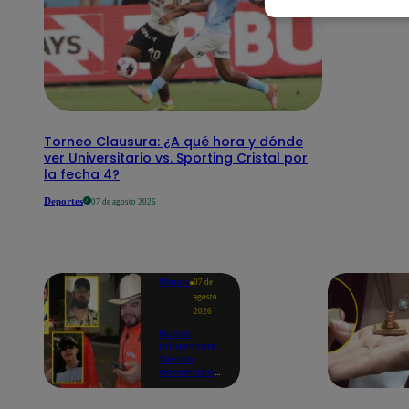
Torneo Clausura: ¿A qué hora y dónde
ver Universitario vs. Sporting Cristal por
la fecha 4?
Deportes
07 de agosto 2026
Mundo
07 de
agosto
2026
Nueve
influencers
fueron
asesinados
por la
guerra