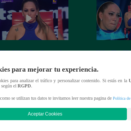
V de Melissa Klug: ¿Le compró
Melissa Klug: Mira
n un departamento a tu mamá?
que respondió en E
ies para mejorar tu experiencia.
ookies para analizar el tráfico y personalizar contenido. Si estás en la
n según el
RGPD
.
nteresar
como se utilizan tus datos te invitamos leer nuestra pagina de
Política de
Aceptar Cookies