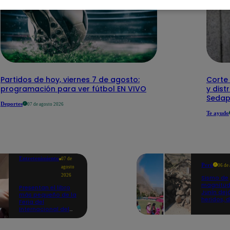
Partidos de hoy, viernes 7 de agosto:
Corte 
programación para ver fútbol EN VIVO
y dist
Sedap
Deportes
07 de agosto 2026
Te ayudo
Entretenimiento
07 de
Perú
06 de
agosto
2026
Sismo de
magnitud
Presentan el libro
Junín dej
más pequeño de la
heridos, 
Feria del
hogares 
Internacional del
propició
Libro de Lima: mide
desprend
casi la falange de