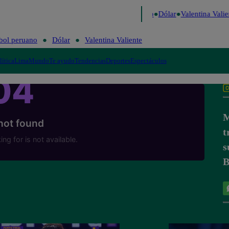
go de Risa
Perú Decide 2026
Fútbol peruano
Dólar
Valentina Valien
bol peruano
Dólar
Valentina Valiente
lítica
Lima
Mundo
Te ayudo
Tendencias
Deportes
Espectáculos
M
t
s
B