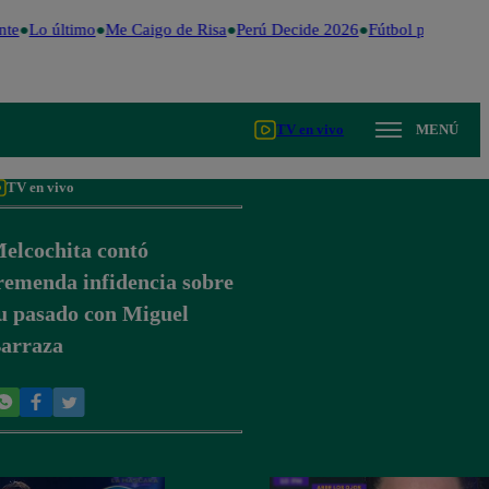
te
Lo último
Me Caigo de Risa
Perú Decide 2026
Fútbol peruano
Dó
TV en vivo
MENÚ
TV en vivo
elcochita contó
remenda infidencia sobre
u pasado con Miguel
arraza