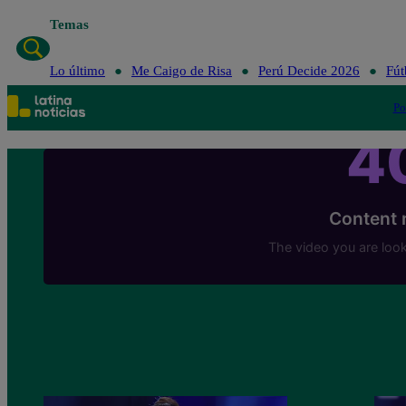
Temas
Lo último
Me Cai
Lo último
Me Caigo de Risa
Perú Decide 2026
Fút
Po