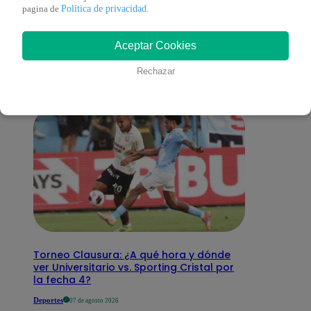
También te puede
Política de privacidad
pagina de
.
Aceptar Cookies
interesar
Rechazar
Torneo Clausura: ¿A qué hora y dónde
ver Universitario vs. Sporting Cristal por
la fecha 4?
Deportes
07 de agosto 2026