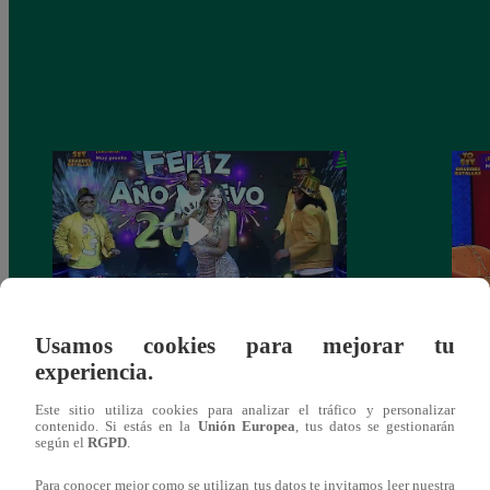
Usamos cookies para mejorar tu
Josimar armó una tremenda fiesta de año
Kenji
experiencia.
nuevo en El Wasap de JB
“ayud
Este sitio utiliza cookies para analizar el tráfico y personalizar
contenido. Si estás en la
Unión Europea
, tus datos se gestionarán
según el
RGPD
.
Para conocer mejor como se utilizan tus datos te invitamos leer nuestra