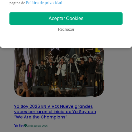
También te puede
Política de privacidad
pagina de
.
Aceptar Cookies
interesar
Rechazar
Yo Soy 2026 EN VIVO: Nueve grandes
voces cerraron el inicio de Yo Soy con
“We Are the Champions”
Yo Soy
08 de agosto 2026