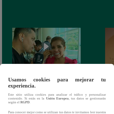
Susan Ochoa en exclusiva para Latina:
¿Cóm
Usamos cookies para mejorar tu
“Estas gaviotas son de todos” (Video)
sea l
experiencia.
Mar 
Este sitio utiliza cookies para analizar el tráfico y personalizar
contenido. Si estás en la
Unión Europea
, tus datos se gestionarán
según el
RGPD
.
Para conocer mejor como se utilizan tus datos te invitamos leer nuestra