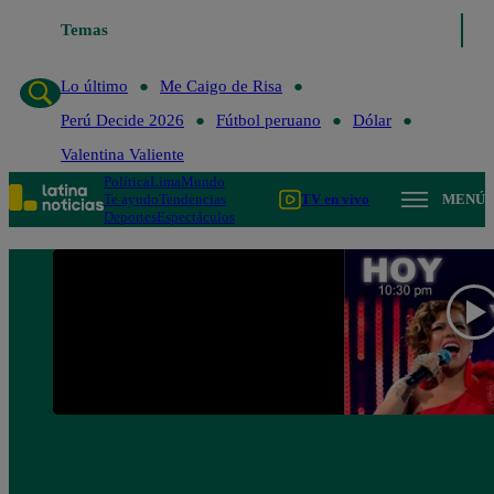
Temas
Lo último
Me Caigo de R
Lo último
Me Caigo de Risa
Perú Decide 2026
Fútbol peruano
Dólar
Valentina Valiente
Política
Lima
Mundo
Te ayudo
Tendencias
TV en vivo
MENÚ
Deportes
Espectáculos