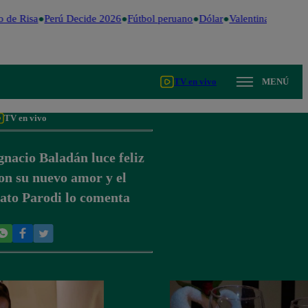
 de Risa
Perú Decide 2026
Fútbol peruano
Dólar
Valentina Valiente
TV en vivo
MENÚ
TV en vivo
gnacio Baladán luce feliz
on su nuevo amor y el
ato Parodi lo comenta