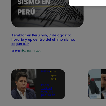
Temblor en Perú hoy, 7 de agosto:
horario y epicentro del último sismo,
según IGP
Te ayudo
07 de agosto 2026
Política
07 de
agosto
2026
Poder
Judicial
evaluará
pedido de
excarcelación
y nulidad de
condena de