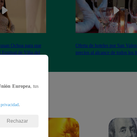
Susan Ochoa para que
Oferta de hoteles por San Valen
l Festival de Viña del
precios al alcance de todos los b
Unión Europea
, tus
.
 privacidad
Rechazar