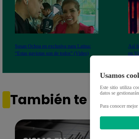
Susan Ochoa en exclusiva para Latina:
Así f
“Estas gaviotas son de todos” (Video)
en Vi
Usamos cook
Este sitio utiliza c
datos se gestionará
También te puede i
Para conocer mejor 