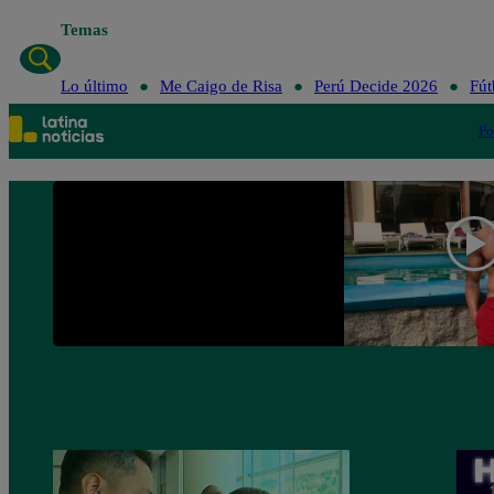
Temas
Lo último
Me Caigo de Risa
Perú Decid
Lo último
Me Caigo de Risa
Perú Decide 2026
Fút
Po