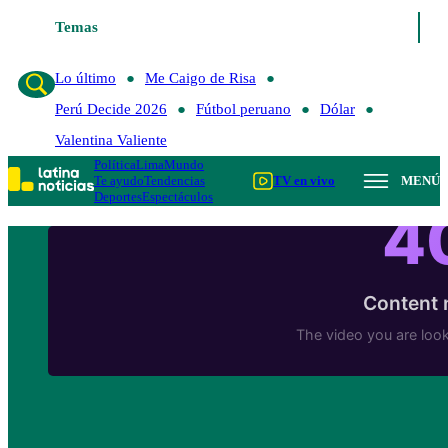
Temas
Lo último
Me Caigo de Risa
Perú Decide 
Lo último
Me Caigo de Risa
Perú Decide 2026
Fútbol peruano
Dólar
Valentina Valiente
Política
Lima
Mundo
Te ayudo
Tendencias
TV en vivo
MENÚ
Deportes
Espectáculos