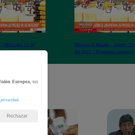
– Miércoles 23 de
Mujeres al Mando – Martes 22 
– Programa completo
del 2022 – Programa completo
Unión Europea
, tus
.
 privacidad
Rechazar