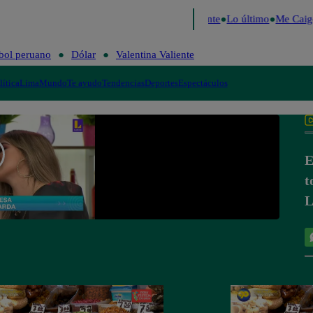
e 2026
Fútbol peruano
Dólar
Valentina Valiente
Lo último
Me Caigo
bol peruano
Dólar
Valentina Valiente
lítica
Lima
Mundo
Te ayudo
Tendencias
Deportes
Espectáculos
E
t
L