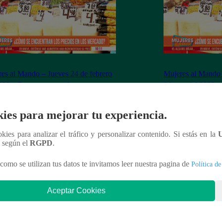
es al Mando – Jueves 24 de febrero
Mujeres al Mando 
022 – Programa completo
febrero del 2022 
ies para mejorar tu experiencia.
ookies para analizar el tráfico y personalizar contenido. Si estás en la
nteresar
n según el
RGPD
.
como se utilizan tus datos te invitamos leer nuestra pagina de
Política de
Aceptar Cookies