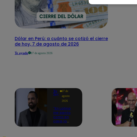
Dólar en Perú: a cuánto se cotizó el cierre
de hoy, 7 de agosto de 2026
Te ayudo
07 de agosto 2026
Yo
07 de
Soy
agosto
2026
"En Latina
me siento
como en
casa, lo
extrañaba":
Franco
Cabrera