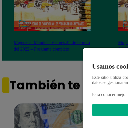
Mujeres al Mando – Viernes 25 de febrero
Mujer
del 2022 – Programa completo
del 2
Usamos cook
Este sitio utiliza c
También te puede i
datos se gestionará
Para conocer mejor 