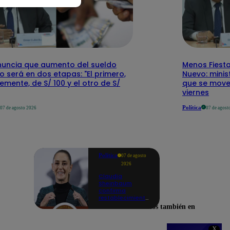
nuncia que aumento del sueldo
Menos Fiesta
 será en dos etapas: "El primero,
Nuevo: mini
emente, de S/ 100 y el otro de S/
que se mover
viernes
Política
07 de agosto 2026
07 de agost
Política
07 de agosto
2026
Claudia
Sheinbaum
confirma
restablecimiento
de las
Encuéntranos también en
reacciones con
Perú: "Fue un
gesto de buena
X