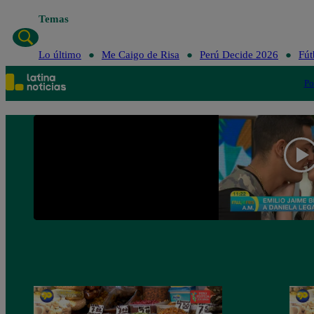
Temas
Lo último
Me Caigo de Risa
Perú Decid
Lo último
Me Caigo de Risa
Perú Decide 2026
Fút
Po