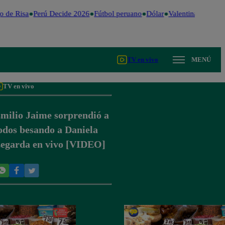
 de Risa
Perú Decide 2026
Fútbol peruano
Dólar
Valentina Valiente
TV en vivo
MENÚ
TV en vivo
milio Jaime sorprendió a
odos besando a Daniela
egarda en vivo [VIDEO]