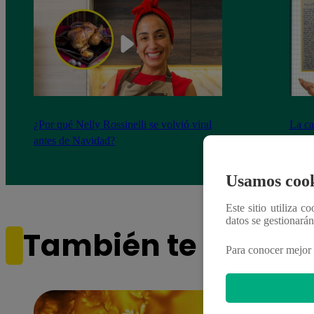
¿Por qué Nelly Rossinelli se volvió viral
La ca
antes de Navidad?
conmo
Usamos cook
Este sitio utiliza c
datos se gestionará
También te puede i
Para conocer mejor 