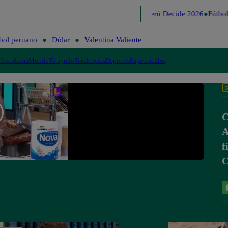
Lo último
Me Caigo de Risa
Perú Decide 2026
Fútbol
bol peruano
Dólar
Valentina Valiente
lítica
Lima
Mundo
Te ayudo
Tendencias
Deportes
Espectáculos
C
A
f
C