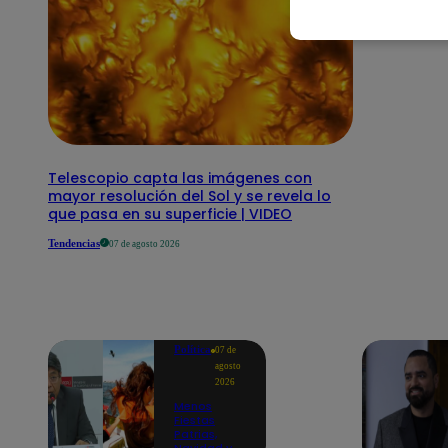
Telescopio capta las imágenes con
mayor resolución del Sol y se revela lo
que pasa en su superficie | VIDEO
Tendencias
07 de agosto 2026
Política
07 de
agosto
2026
Menos
Fiestas
Patrias,