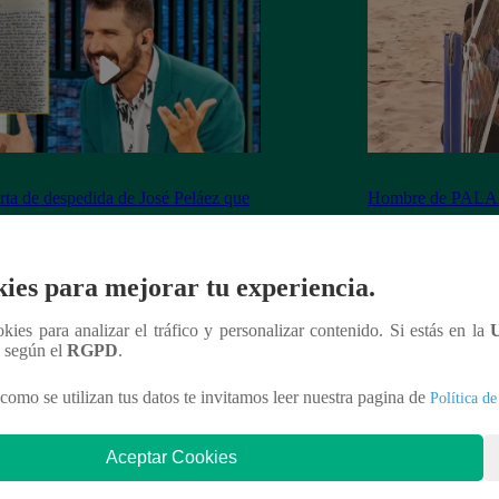
rta de despedida de José Peláez que
Hombre de PALAB
vió a los fans de “El Gran Chef”
cumple su apuesta y
de STEVE PAL
ies para mejorar tu experiencia.
ookies para analizar el tráfico y personalizar contenido. Si estás en la
n según el
RGPD
.
nteresar
como se utilizan tus datos te invitamos leer nuestra pagina de
Política de
Aceptar Cookies