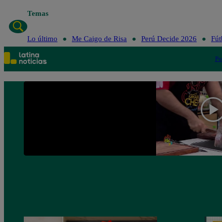
Temas
Lo último
Me Caigo de Risa
Perú Decide 2026
Fút
Po