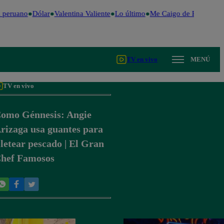
 peruano
Dólar
Valentina Valiente
Lo último
Me Caigo de Risa
Perú
TV en vivo
MENÚ
TV en vivo
omo Génnesis: Angie
rizaga usa guantes para
iletear pescado | El Gran
hef Famosos