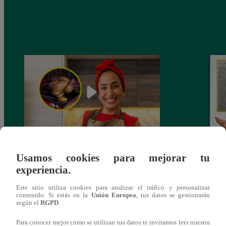
¿Por qué Nelly Rossinelli se volvió viral
La ca
Usamos cookies para mejorar tu
antes de Navidad?
conmo
experiencia.
Este sitio utiliza cookies para analizar el tráfico y personalizar
contenido. Si estás en la
Unión Europea
, tus datos se gestionarán
según el
RGPD
.
Para conocer mejor como se utilizan tus datos te invitamos leer nuestra