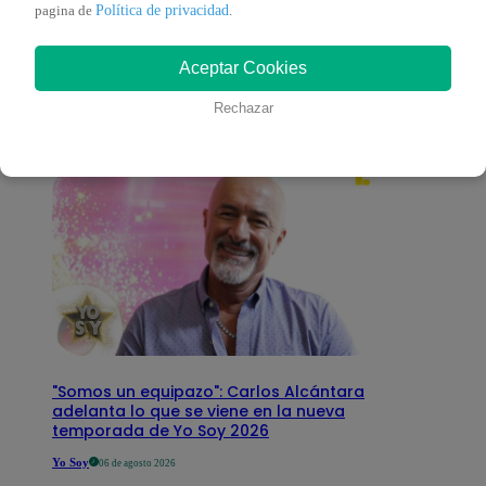
También te puede
Política de privacidad
pagina de
.
Aceptar Cookies
interesar
Rechazar
"Somos un equipazo": Carlos Alcántara
adelanta lo que se viene en la nueva
temporada de Yo Soy 2026
Yo Soy
06 de agosto 2026