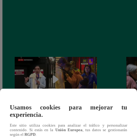
Usamos cookies para mejorar tu
experiencia.
Cantante Jaime Carmona asesinado: todo
Grupo
lo que sabe de la muerte del exparticipante
de fa
Este sitio utiliza cookies para analizar el tráfico y personalizar
de ‘La Voz Perú’
contenido. Si estás en la
Unión Europea
, tus datos se gestionarán
según el
RGPD
.