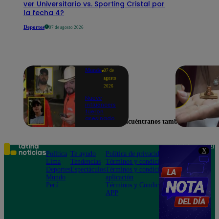
ver Universitario vs. Sporting Cristal por
la fecha 4?
Deportes
07 de agosto 2026
Mundo
07 de
agosto
2026
Nueve
influencers
fueron
asesinados
Encuéntranos también en
por la
guerra
interna en
el Cártel de
Teléfono: 219
X
Sinaloa
Política
Te ayudo
Política de privacidad
1000
Lima
Tendencias
Términos y condiciones
Av. San
Deportes
Espectáculos
Términos y condiciones
Felipe 968
Mundo
aplicación
Jesús María
Perú
Términos y Condiciones
APP