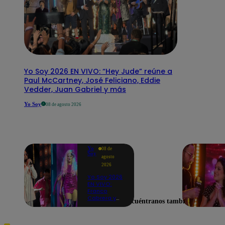
Yo Soy 2026 EN VIVO: “Hey Jude” reúne a
Paul McCartney, José Feliciano, Eddie
Vedder, Juan Gabriel y más
Yo Soy
08 de agosto 2026
Yo
08 de
Soy
agosto
2026
Yo Soy 2026
EN VIVO:
Franco
Cabrera y
Encuéntranos también en
Alicia
Mercado se
transforman