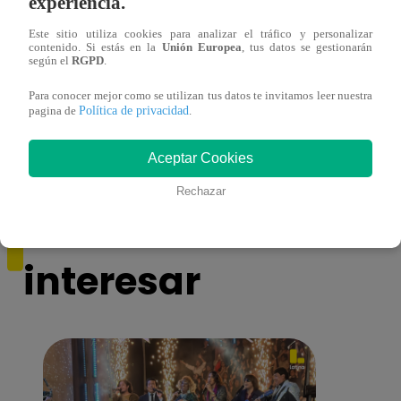
experiencia.
Este sitio utiliza cookies para analizar el tráfico y personalizar
contenido. Si estás en la
Unión Europea
, tus datos se gestionarán
según el
RGPD
.
Cantante Jaime Carmona asesinado: todo
Grupo
lo que sabe de la muerte del exparticipante
de fa
Para conocer mejor como se utilizan tus datos te invitamos leer nuestra
Política de privacidad
de ‘La Voz Perú’
pagina de
.
Aceptar Cookies
Rechazar
También te puede
interesar