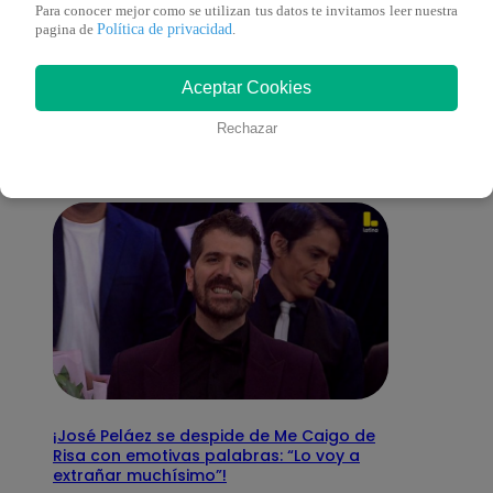
Para conocer mejor como se utilizan tus datos te invitamos leer nuestra
Política de privacidad
pagina de
.
También te puede
Aceptar Cookies
interesar
Rechazar
¡José Peláez se despide de Me Caigo de
Risa con emotivas palabras: “Lo voy a
extrañar muchísimo”!