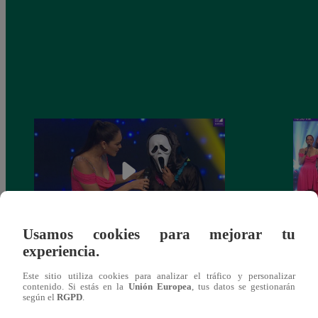
Usamos cookies para mejorar tu
experiencia.
Yo Soy 30 de noviembre del 2018 –
Yo So
Programa completo
gala 
Este sitio utiliza cookies para analizar el tráfico y personalizar
contenido. Si estás en la
Unión Europea
, tus datos se gestionarán
según el
RGPD
.