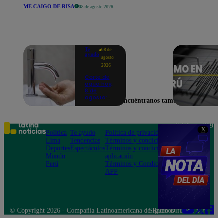
ME CAIGO DE RISA
08 de agosto 2026
Te
08 de
ayudo
agosto
2026
Corte de
agua hoy,
8 de
agosto:
Encuéntranos también en
horarios y
distritos
afectados
sin el
Teléfono: 219
X
servicio de
Política
Te ayudo
Política de privacidad
1000
Sedapal
Lima
Tendencias
Términos y condiciones
Av. San
Deportes
Espectáculos
Términos y condiciones
Felipe 968
Mundo
aplicación
Jesús María
Perú
Términos y Condiciones
APP
© Copyright 2026 - Compañía Latinoamericana de Radio Difusión S.A.
Síguenos