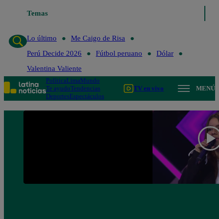
Temas
Lo último
Me Caigo de Ris
Lo último
Me Caigo de Risa
Perú Decide 2026
Fútbol peruano
Dólar
Valentina Valiente
Política
Lima
Mundo
Te ayudo
Tendencias
TV en vivo
MENÚ
Deportes
Espectáculos