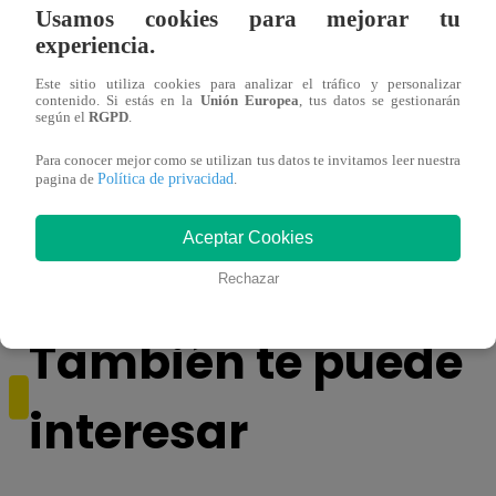
Usamos cookies para mejorar tu
experiencia.
Este sitio utiliza cookies para analizar el tráfico y personalizar
contenido. Si estás en la
Unión Europea
, tus datos se gestionarán
según el
RGPD
.
Para conocer mejor como se utilizan tus datos te invitamos leer nuestra
Yo Soy GRANDES BATALLAS: ¡El
Yo 
Política de privacidad
pagina de
.
Pájaro Gómez venció a Miguel Mateos y
rock 
mantuvo su silla de consagrado!
Migu
Aceptar Cookies
Rechazar
También te puede
interesar