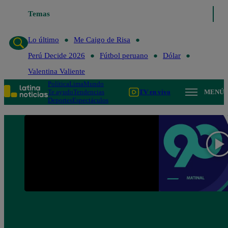
Lo último
Temas
Me Caigo de Risa
Perú Decide 2026
Fútbol peruano
Lo último
Me Caigo de Risa
Perú Decide 2026
Fútbol peruano
Dólar
Valentina Valiente
Política
Lima
Mundo
Te ayudo
Tendencias
TV en vivo
MENÚ
Deportes
Espectáculos