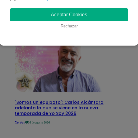
interesar
Aceptar Cookies
Rechazar
"Somos un equipazo": Carlos Alcántara
adelanta lo que se viene en la nueva
temporada de Yo Soy 2026
Yo Soy
06 de agosto 2026