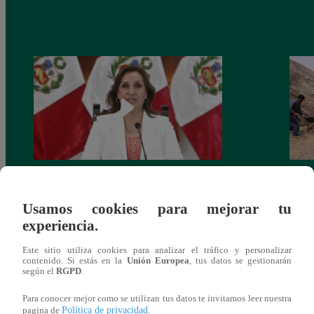
Congreso: proponen que el aumento del
Las c
salario presidencial se aplique desde 2026
Energ
Usamos cookies para mejorar tu
experiencia.
Este sitio utiliza cookies para analizar el tráfico y personalizar
contenido. Si estás en la
Unión Europea
, tus datos se gestionarán
según el
RGPD
.
También te puede
Para conocer mejor como se utilizan tus datos te invitamos leer nuestra
Política de privacidad
pagina de
.