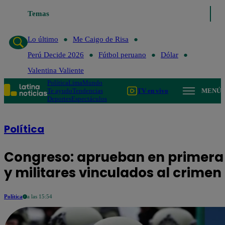
Temas
Lo último
Me Caigo de Risa
Perú Dec
Lo último
Me Caigo de Risa
Perú Decide 2026
Fútbol peruano
Dólar
Valentina Valiente
Política
Lima
Mundo
Te ayudo
Tendencias
TV en vivo
MENÚ
Deportes
Espectáculos
Política
Congreso: aprueban en primera 
y militares vinculados al crimen
Política
a las 15:54