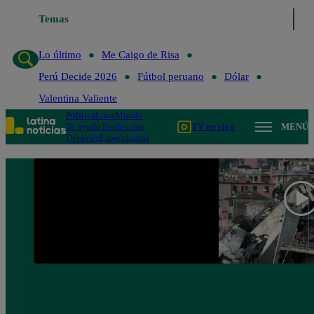
Lo último
Temas
Me Caigo de Risa
Perú Decide 2026
Fútbol peruano
Dóla
Lo último
Me Caigo de Risa
Perú Decide 2026
Fútbol peruano
Dólar
Valentina Valiente
Política
Lima
Mundo
Te ayudo
Tendencias
TV en vivo
MENÚ
Deportes
Espectáculos