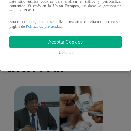
Este sitio utiliza cookies para analizar el tráfico y personalizar
salario presidencial se aplique desde 2026
Energ
contenido. Si estás en la
Unión Europea
, tus datos se gestionarán
según el
RGPD
.
Para conocer mejor como se utilizan tus datos te invitamos leer nuestra
Política de privacidad
pagina de
.
Aceptar Cookies
También te puede
Rechazar
interesar