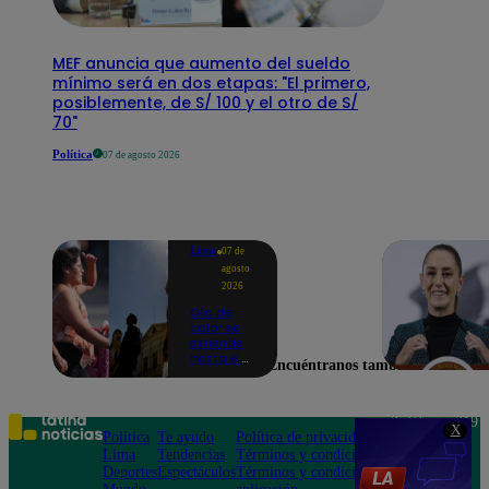
MEF anuncia que aumento del sueldo
mínimo será en dos etapas: "El primero,
posiblemente, de S/ 100 y el otro de S/
70"
Política
07 de agosto 2026
Lima
07 de
agosto
2026
Ola de
calor se
extiende
hasta el
Encuéntranos también en
lunes 10
de
agosto en
Lima y
Teléfono: 219
X
otras 16
Política
Te ayudo
Política de privacidad
1000
regiones
Lima
Tendencias
Términos y condiciones
Av. San
Deportes
Espectáculos
Términos y condiciones
Felipe 968