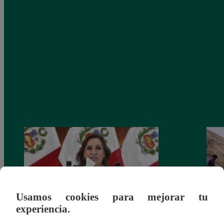
Usamos cookies para mejorar tu
experiencia.
Congreso: proponen que el aumento del
Las c