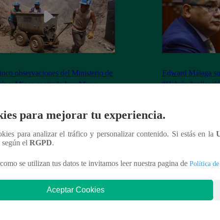
inco observaciones del Ministerio de
Edward Málaga so
ía y Minas contra la Ley Mape
“Habría duplicació
Premier o la Presi
ies para mejorar tu experiencia.
ookies para analizar el tráfico y personalizar contenido. Si estás en la
n según el
RGPD
.
nteresar
como se utilizan tus datos te invitamos leer nuestra pagina de
Política de
Aceptar Cookies