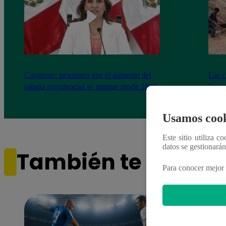
Congreso: proponen que el aumento del
Las c
salario presidencial se aplique desde 2026
Energ
Usamos cook
Este sitio utiliza c
datos se gestionará
También te puede i
Para conocer mejor 