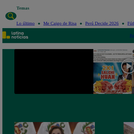
Temas
Lo
Lo último
Me Caigo de Risa
Perú Decide 2026
Fút
Po