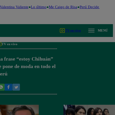
alentina Valiente
Lo último
Me Caigo de Risa
Perú Decide 2026
Fút
TV en vivo
MENÚ
TV en vivo
a frase “estoy Chihuán”
e pone de moda en todo el
erú