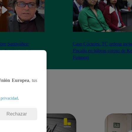
bre Santiváñez:
Caso Cócteles: TC ordena inclu
n de roles con el
Fiscalía en hábeas corpus de K
denta”
Fujimori
Unión Europea
, tus
.
 privacidad
Rechazar