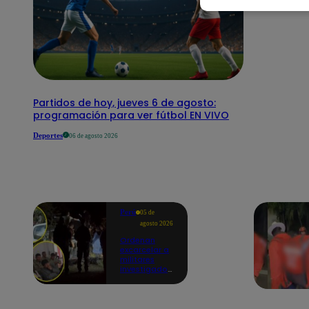
Partidos de hoy, jueves 6 de agosto:
programación para ver fútbol EN VIVO
Deportes
06 de agosto 2026
Perú
05 de
agosto 2026
Ordenan
excarcelar a
militares
investigados
por muerte
de jóvenes
durante
operativo en