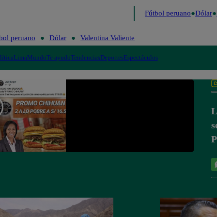
 último
Me Caigo de Risa
Perú Decide 2026
Fútbol peruano
Dólar
V
bol peruano
Dólar
Valentina Valiente
lítica
Lima
Mundo
Te ayudo
Tendencias
Deportes
Espectáculos
L
s
P