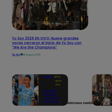
Yo Soy 2026 EN VIVO: Nueve grandes
voces cerraron el inicio de Yo Soy con
“We Are the Champions”
Yo Soy
08 de agosto 2026
Deportes
08 de
agosto
2026
Partidos y
tabla de
posiciones
del Torneo
Encuéntranos también en
Clausura EN
VIVO: así van
los equipos