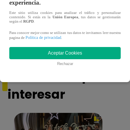
experiencia.
Este sitio utiliza cookies para analizar el tráfico y personalizar
contenido. Si estás en la
Unión Europea
, tus datos se gestionarán
según el
RGPD
.
Horóscopo de HOY, 7 de mayo: ¿cómo te
Lione
irá en el amor y trabajo, según la IA?
con ‘
Para conocer mejor como se utilizan tus datos te invitamos leer nuestra
Política de privacidad
pagina de
.
VID
Aceptar Cookies
Rechazar
También te puede
interesar