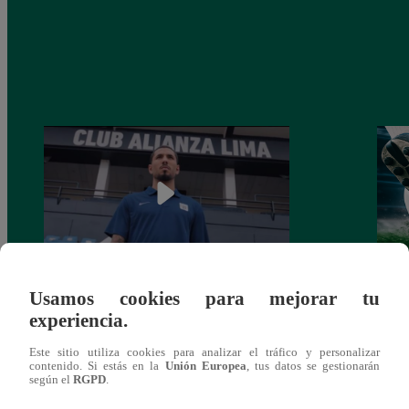
Usamos cookies para mejorar tu
Alianza Lima: así anunció a Sergio Peña
Parti
experiencia.
como nuevo fichaje para el Torneo
prog
Clausura 2025
Este sitio utiliza cookies para analizar el tráfico y personalizar
contenido. Si estás en la
Unión Europea
, tus datos se gestionarán
según el
RGPD
.