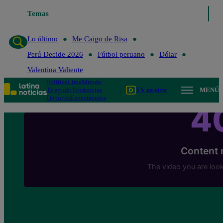
Temas
Lo último
Me Caigo de Risa
Lo último
Me Caigo de Risa
Perú Decide 2026
Fútbol peruano
Dólar
Valentina Valiente
Política
Lima
Mundo
Te ayudo
Tendencias
TV en vivo
MENÚ
Deportes
Espectáculos