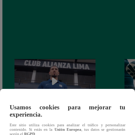
Usamos cookies para mejorar tu
experiencia.
Alianza Lima: así anunció a Sergio Peña
Parti
como nuevo fichaje para el Torneo
prog
Este sitio utiliza cookies para analizar el tráfico y personalizar
Clausura 2025
contenido. Si estás en la
Unión Europea
, tus datos se gestionarán
según el
RGPD
.