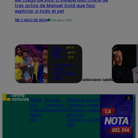
tres actos de Manuel Gold que hizo
explotar a todo el set
ME CAIGO DE RISA
06 de agosto 2026
ME
06 de
CAIGO
agosto
DE
RISA
2026
"A Peláez le
dicen...":
Manuel Gold
hace
Encuéntranos también en
explotar de
risa a Julio
Díaz antes
de contar el
Teléfono: 219
X
chiste
Política
Te ayudo
Política de privacidad
1000
Lima
Tendencias
Términos y condiciones
Av. San
Deportes
Espectáculos
Términos y condiciones
Felipe 968
Mundo
aplicación
Jesús María
Perú
Términos y Condiciones
APP