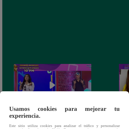
Usamos cookies para mejorar tu
experiencia.
Amy Gutierrez pasó un divertido
Carlo
momento en el programa
Brivi
Este sitio utiliza cookies para analizar el tráfico y personalizar