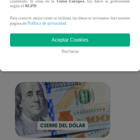
contenido. Si estás en la
Unión Europea
, tus datos se gestionarán
Casa
según el
RGPD
.
Para conocer mejor como se utilizan tus datos te invitamos leer nuestra
Política de privacidad
pagina de
.
También te puede
Aceptar Cookies
Rechazar
interesar