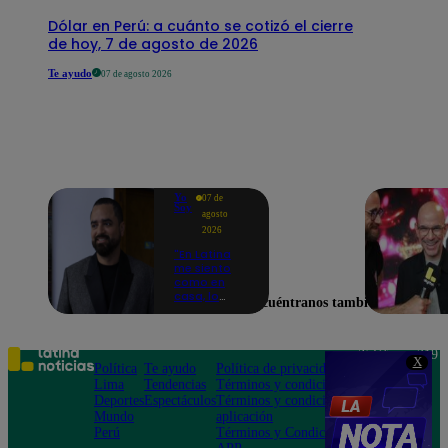
Dólar en Perú: a cuánto se cotizó el cierre
de hoy, 7 de agosto de 2026
Te ayudo
07 de agosto 2026
Yo
07 de
Soy
agosto
2026
"En Latina
me siento
como en
casa, lo
Encuéntranos también en
extrañaba":
Franco
Cabrera
emocionado
Teléfono: 219
X
por estreno
Política
Te ayudo
Política de privacidad
1000
de Yo Soy
Lima
Tendencias
Términos y condiciones
Av. San
2026
Deportes
Espectáculos
Términos y condiciones
Felipe 968
Mundo
aplicación
Jesús María
Perú
Términos y Condiciones