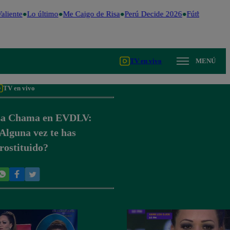
aliente
Lo último
Me Caigo de Risa
Perú Decide 2026
Fútbol peruan
TV en vivo
MENÚ
TV en vivo
a Chama en EVDLV:
Alguna vez te has
rostituido?