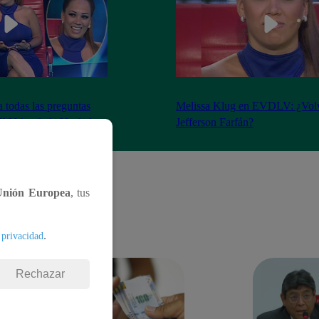
 todas las preguntas
Melissa Klug en EVDLV: ¿Volv
l Valor de la Verdad
Jefferson Farfán?
Unión Europea
, tus
.
 privacidad
Rechazar