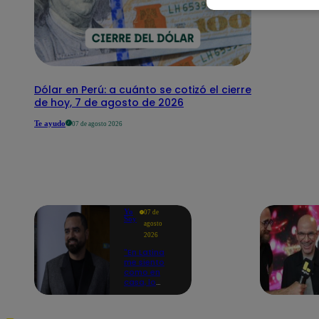
Dólar en Perú: a cuánto se cotizó el cierre
de hoy, 7 de agosto de 2026
Te ayudo
07 de agosto 2026
Yo
07 de
Soy
agosto
2026
"En Latina
me siento
como en
casa, lo
extrañaba":
Franco
Cabrera