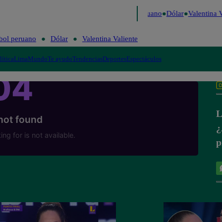
 Caigo de Risa
Perú Decide 2026
Fútbol peruano
Dólar
Valentina V
bol peruano
Dólar
Valentina Valiente
lítica
Lima
Mundo
Te ayudo
Tendencias
Deportes
Espectáculos
L
¿
p