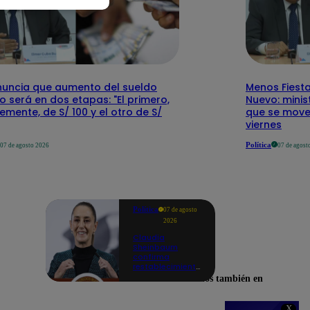
nuncia que aumento del sueldo
Menos Fiesta
 será en dos etapas: "El primero,
Nuevo: mini
emente, de S/ 100 y el otro de S/
que se mover
viernes
Política
07 de agosto 2026
07 de agost
Política
07 de agosto
2026
Claudia
Sheinbaum
confirma
restablecimiento
de las
Encuéntranos también en
reacciones con
Perú: "Fue un
gesto de buena
X