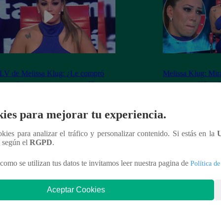
V de Melissa Klug: ¿Le compró
Melissa Klug: Mira
n un departamento a tu mamá?
que respondió en E
ies para mejorar tu experiencia.
ookies para analizar el tráfico y personalizar contenido. Si estás en la
nteresar
n según el
RGPD
.
como se utilizan tus datos te invitamos leer nuestra pagina de
Política de
Aceptar Cookies