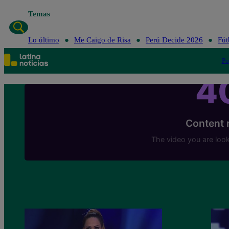
Temas
Lo último
Me
Lo último
Me Caigo de Risa
Perú Decide 2026
Fút
Po