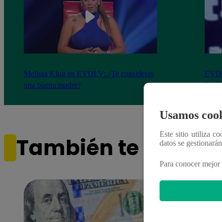
Melissa Klug en EVDLV: ¿Te consideras
EVDL
una buena madre?
Farfá
Usamos cook
Este sitio utiliza c
También te puede i
datos se gestionará
Para conocer mejor 