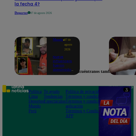
la fecha 4?
Deportes
07 de agosto 2026
Mundo
07 de
agosto
2026
Nueve
influencers
fueron
asesinados
Encuéntranos también en
por la
guerra
interna en
el Cártel de
Teléfono: 219
X
Sinaloa
Política
Te ayudo
Política de privacidad
1000
Lima
Tendencias
Términos y condiciones
Av. San
Deportes
Espectáculos
Términos y condiciones
Felipe 968
Mundo
aplicación
Jesús María
Perú
Términos y Condiciones
APP