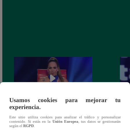
Usamos cookies para mejorar tu
experiencia.
Melissa Klug en EVDLV: ¿Te consideras
EVDL
Este sitio utiliza cookies para analizar el tráfico y personalizar
una buena madre?
Farfá
contenido. Si estás en la
Unión Europea
, tus datos se gestionarán
según el
RGPD
.