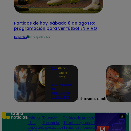
Partidos de hoy, sábado 8 de agosto:
programación para ver fútbol EN VIVO
Deportes
08 de agosto 2026
Perú
07 de
agosto
2026
Giro en caso
de
empresario
secuestrado
Encuéntranos también en
y asesinado:
Habría sido
un ajuste de
cuentas
Teléfono: 219
X
Política
Te ayudo
Política de privacidad
1000
Lima
Tendencias
Términos y condiciones
Av. San
Deportes
Espectáculos
Términos y condiciones
Felipe 968