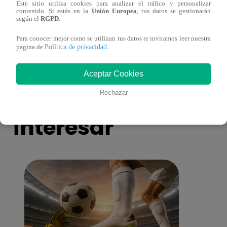
Este sitio utiliza cookies para analizar el tráfico y personalizar
contenido. Si estás en la
Unión Europea
, tus datos se gestionarán
según el
RGPD
.
Josimar armó una tremenda fiesta de año
Kenji
nuevo en El Wasap de JB
“ayud
Para conocer mejor como se utilizan tus datos te invitamos leer nuestra
Política de privacidad
pagina de
.
Aceptar Cookies
También te puede
Rechazar
interesar