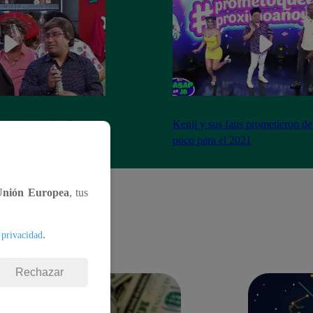
imo cierre de año y se
Kenji y sus fans prometieron de
a peor forma
poco para el 2021
Unión Europea
, tus
.
 privacidad
Rechazar