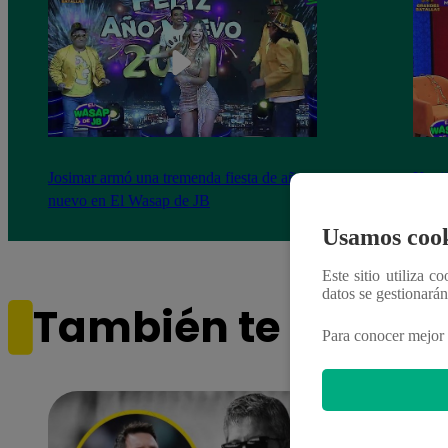
Josimar armó una tremenda fiesta de año
Kenji
nuevo en El Wasap de JB
“ayud
Usamos cook
Este sitio utiliza c
datos se gestionará
También te puede i
Para conocer mejor 