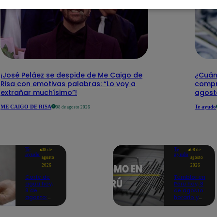
¡José Peláez se despide de Me Caigo de
¿Cuánt
Risa con emotivas palabras: “Lo voy a
compr
extrañar muchísimo”!
agost
ME CAIGO DE RISA
Te ayudo
08 de agosto 2026
Te
Te
08 de
08 de
ayudo
ayudo
agosto
agosto
2026
2026
Corte de
Temblor en
agua hoy,
Perú hoy, 8
8 de
de agosto:
agosto:
horario y
horarios y
epicentro
distritos
del último