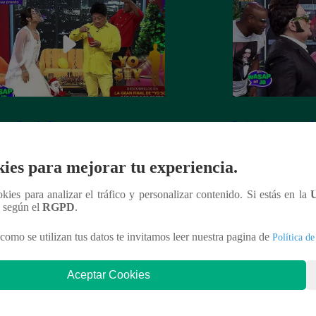
 recibe el año nuevo con otro
Luismi tuvo un pés
ín” ante la emoción de su esposa
lo recordarán de l
ies para mejorar tu experiencia.
ookies para analizar el tráfico y personalizar contenido. Si estás en la
n según el
RGPD
.
nteresar
como se utilizan tus datos te invitamos leer nuestra pagina de
Política de
Aceptar Cookies