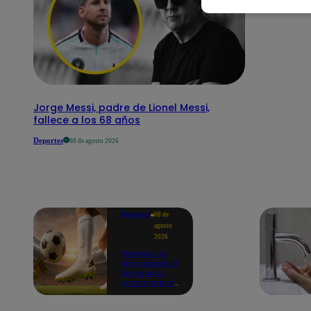
Jorge Messi, padre de Lionel Messi,
fallece a los 68 años
Deportes
08 de agosto 2026
Deportes
08 de
agosto
2026
Partidos de
hoy, sábado 8
de agosto:
programación
para ver
fútbol EN