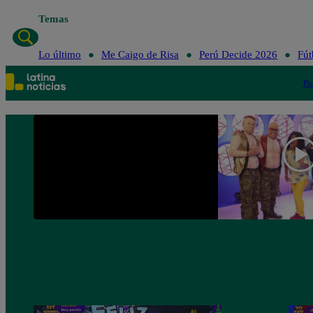
Temas
Lo último
Me Caigo de Risa
Perú Decide 2026
Fút
Po