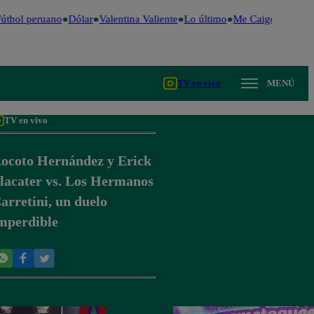
útbol peruano
Dólar
Valentina Valiente
Lo último
Me Caigo de Risa
TV en vivo
MENÚ
TV en vivo
ocoto Hernández y Erick
lacater vs. Los Hermanos
arretini, un duelo
mperdible