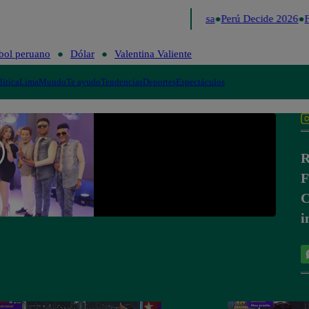
Lo último
Me Caigo de Risa
Perú Decide 2026
F
bol peruano
Dólar
Valentina Valiente
lítica
Lima
Mundo
Te ayudo
Tendencias
Deportes
Espectáculos
R
F
C
i