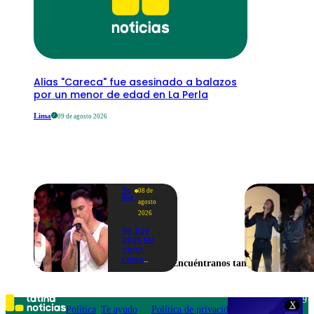
Alias "Careca" fue asesinado a balazos
por un menor de edad en La Perla
Lima
09 de agosto 2026
Yo
08 de
Soy
agosto
2026
Yo Soy
2026 EN
VIVO:
Favio
Encuéntranos también en
Enríquez
sorprende
como
Ricky
Teléfono: 219
X
Martin y
Política
Te ayudo
Política de privacidad
1000