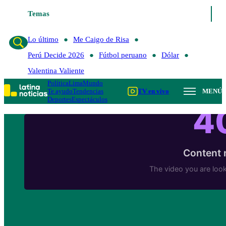
Temas
Lo último
Me Caigo de Risa
Perú Decide 
Lo último
Me Caigo de Risa
Perú Decide 2026
Fútbol peruano
Dólar
Valentina Valiente
Política
Lima
Mundo
Te ayudo
Tendencias
TV en vivo
MENÚ
Deportes
Espectáculos