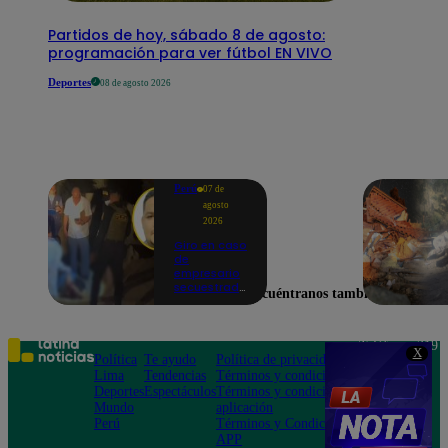
Partidos de hoy, sábado 8 de agosto:
programación para ver fútbol EN VIVO
Deportes
08 de agosto 2026
Perú
07 de
agosto
2026
Giro en caso
de
empresario
secuestrado
Encuéntranos también en
y asesinado:
Habría sido
un ajuste de
cuentas
Teléfono: 219
X
Política
Te ayudo
Política de privacidad
1000
Lima
Tendencias
Términos y condiciones
Av. San
Deportes
Espectáculos
Términos y condiciones
Felipe 968
Mundo
aplicación
Jesús María
Perú
Términos y Condiciones
APP