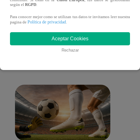
según el
RGPD
.
del 2022 – Programa completo
del 2
Para conocer mejor como se utilizan tus datos te invitamos leer nuestra
Política de privacidad
pagina de
.
Aceptar Cookies
También te puede
Rechazar
interesar