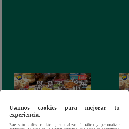
Usamos cookies para mejorar tu
experiencia.
Este sitio utiliza cookies para analizar el tráfico y personalizar
Mujeres al Mando – Viernes 25 de febrero
Mujer
contenido. Si estás en la
Unión Europea
, tus datos se gestionarán