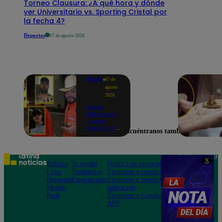
Torneo Clausura: ¿A qué hora y dónde
ver Universitario vs. Sporting Cristal por
la fecha 4?
Deportes
07 de agosto 2026
Mundo
07 de
agosto
2026
Nueve
influencers
fueron
asesinados
Encuéntranos también en
por la
guerra
interna en
el Cártel de
Teléfono: 219
X
Sinaloa
Política
Te ayudo
Política de privacidad
1000
Lima
Tendencias
Términos y condiciones
Av. San
Deportes
Espectáculos
Términos y condiciones
Felipe 968
Mundo
aplicación
Jesús María
Perú
Términos y Condiciones
APP