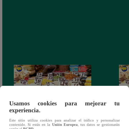
Usamos cookies para mejorar tu
experiencia.
Mujeres al Mando – Viernes 25 de febrero
Mujer
Este sitio utiliza cookies para analizar el tráfico y personalizar
contenido. Si estás en la
Unión Europea
, tus datos se gestionarán
del 2022 – Programa completo
del 2