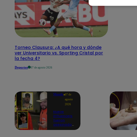
Torneo Clausura: ¿A qué hora y dónde
ver Universitario vs. Sporting Cristal por
la fecha 4?
Deportes
07 de agosto 2026
Mundo
07 de
agosto
2026
Nueve
influencers
fueron
asesinados
por la
guerra