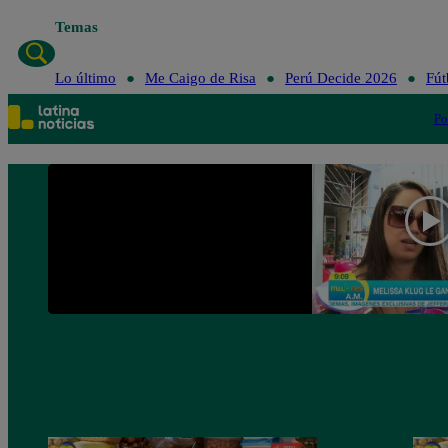
Temas
Lo último
Me 
Lo último
Me Caigo de Risa
Perú Decide 2026
Fút
Po