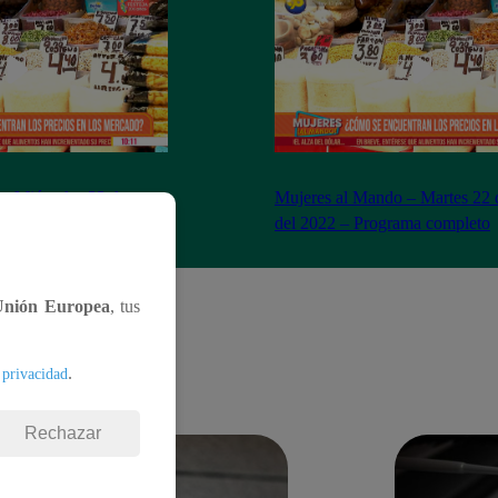
– Miércoles 23 de
Mujeres al Mando – Martes 22 
– Programa completo
del 2022 – Programa completo
Unión Europea
, tus
.
 privacidad
Rechazar