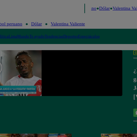
Caigo de Risa
Perú Decide 2026
Fútbol peruano
Dólar
Valentina Val
bol peruano
Dólar
Valentina Valiente
lítica
Lima
Mundo
Te ayudo
Tendencias
Deportes
Espectáculos
¿
g
J
[