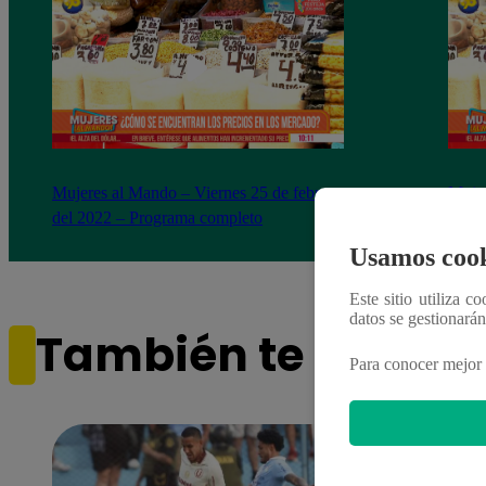
Mujeres al Mando – Viernes 25 de febrero
Mujer
del 2022 – Programa completo
del 2
Usamos cook
Este sitio utiliza c
datos se gestionará
También te puede i
Para conocer mejor 