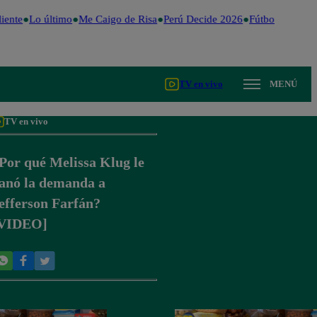
iente
Lo último
Me Caigo de Risa
Perú Decide 2026
Fútbol peruano
TV en vivo
MENÚ
TV en vivo
Por qué Melissa Klug le
anó la demanda a
efferson Farfán?
VIDEO]