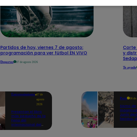
Partidos de hoy, viernes 7 de agosto:
Corte 
programación para ver fútbol EN VIVO
y dist
Sedap
Deportes
07 de agosto 2026
Te ayudo
Entretenimiento
07 de
Perú
06 de
agosto
2026
Sismo de
magnitud
Presentan el libro
Junín dej
más pequeño de la
heridos, 
Feria del
hogares 
Internacional del
propició
Libro de Lima: mide
desprend
casi la falange de