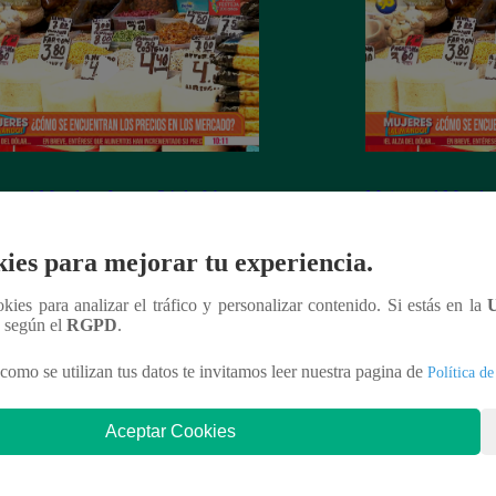
es al Mando – Jueves 24 de febrero
Mujeres al Mando 
022 – Programa completo
febrero del 2022 
ies para mejorar tu experiencia.
ookies para analizar el tráfico y personalizar contenido. Si estás en la
n según el
RGPD
.
nteresar
como se utilizan tus datos te invitamos leer nuestra pagina de
Política de
Aceptar Cookies