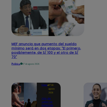
MEF anuncia que aumento del sueldo
mínimo será en dos etapas: "El primero,
posiblemente, de S/ 100 y el otro de S/
70"
Política
07 de agosto 2026
Lima
07 de
agosto
2026
Ola de
calor se
extiende