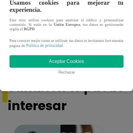
Usamos cookies para mejorar tu
experiencia.
Este sitio utiliza cookies para analizar el tráfico y personalizar
contenido. Si estás en la
Unión Europea
, tus datos se gestionarán
según el
RGPD
.
Para conocer mejor como se utilizan tus datos te invitamos leer nuestra
Sofía Franco ocasiona triple choque en
Sofía
Política de privacidad
pagina de
.
estado de ebriedad
estad
Aceptar Cookies
Rechazar
También te puede
interesar