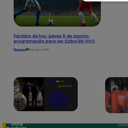
Partidos de hoy, jueves 6 de agosto:
programación para ver fútbol EN VIVO
Deportes
06 de agosto 2026
Perú
05 de
agosto 2026
Ordenan
excarcelar a
militares
investigados
por muerte
de jóvenes
durante
operativo en
Colcabamba
Teléf