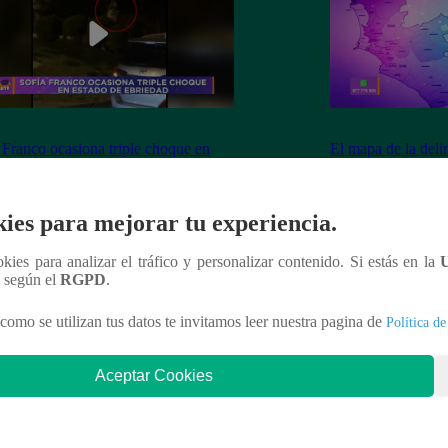
 Franco ocasiona triple choque en
El mapa de la deli
o de ebriedad
ies para mejorar tu experiencia.
ookies para analizar el tráfico y personalizar contenido. Si estás en la
nteresar
n según el
RGPD
.
como se utilizan tus datos te invitamos leer nuestra pagina de
Política de
Aceptar Cookies