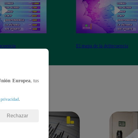
ncuencia
El mapa de la delincuencia
Unión Europea
, tus
.
 privacidad
Rechazar