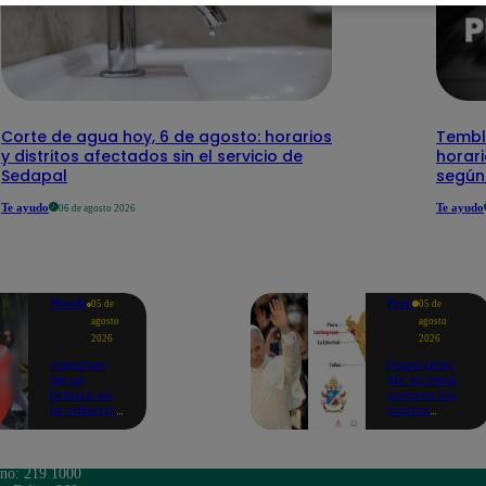
Corte de agua hoy, 6 de agosto: horarios
Temblo
y distritos afectados sin el servicio de
horari
Sedapal
según
Te ayudo
Te ayudo
06 de agosto 2026
Mundo
Perú
05 de
05 de
agosto
agosto
2026
2026
Asesinan
Papa León
de un
XIV en Perú:
balazo en
conoce los
la cabeza a
cuatro
tiktoker en
circuitos
plena
turísticos
transmisión
preparados
en vivo
en
ono: 219 1000