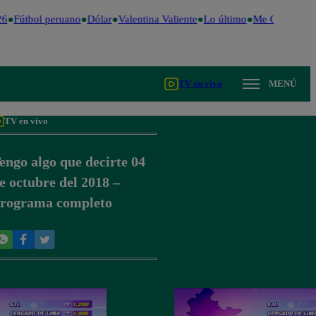
6
Fútbol peruano
Dólar
Valentina Valiente
Lo último
Me Caigo de R
TV en vivo
MENÚ
TV en vivo
engo algo que decirte 04
e octubre del 2018 –
rograma completo