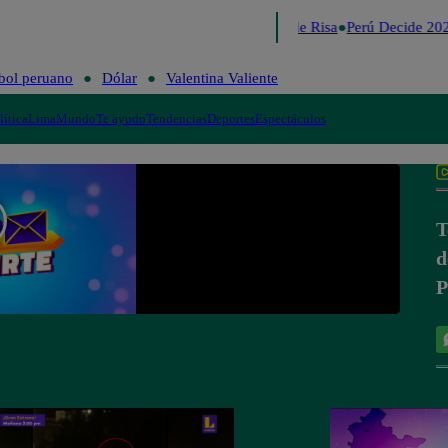
Lo último
Me Caigo de Risa
Perú Decide 202
bol peruano
Dólar
Valentina Valiente
lítica
Lima
Mundo
Te ayudo
Tendencias
Deportes
Espectáculos
T
d
P