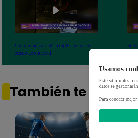
Sofía Franco ocasiona triple choque en
Sofía
estado de ebriedad
estad
Usamos cook
Este sitio utiliza c
También te puede i
datos se gestionará
Para conocer mejor 