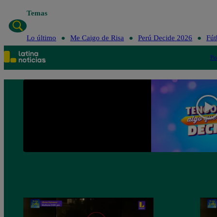
Temas
Lo último
Me Caigo de Risa
Perú Decide 2026
Fút
Po