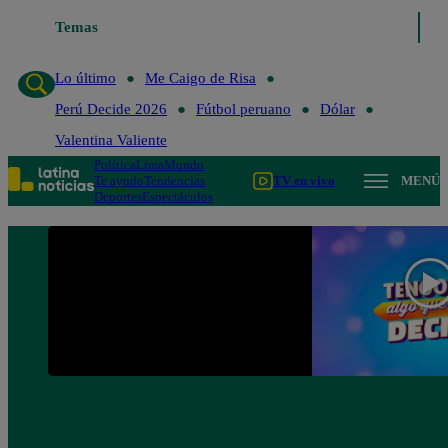
Temas
Lo último
Me Caigo de Risa
Perú Decide 2026
Lo último
Me Caigo de Risa
Perú Decide 2026
Fútbol peruano
Dólar
Valentina Valiente
Política
Lima
Mundo
Te ayudo
Tendencias
TV en vivo
MENÚ
Deportes
Espectáculos