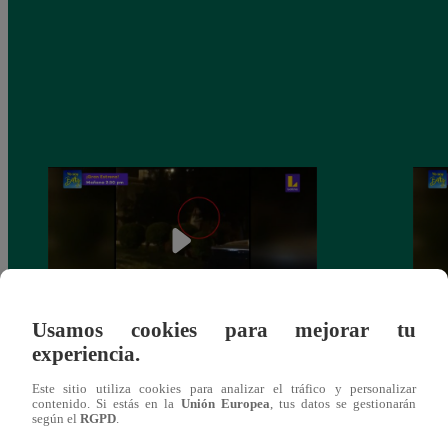
Usamos cookies para mejorar tu
experiencia.
Sofía Franco ocasiona triple choque en
Sofía
estado de ebriedad
estad
Este sitio utiliza cookies para analizar el tráfico y personalizar
contenido. Si estás en la
Unión Europea
, tus datos se gestionarán
según el
RGPD
.