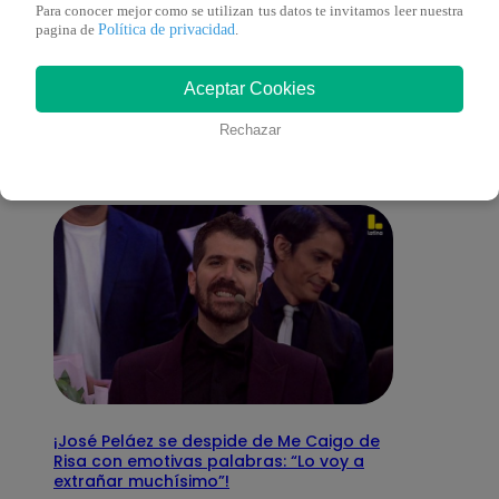
Para conocer mejor como se utilizan tus datos te invitamos leer nuestra
Política de privacidad
pagina de
.
También te puede
Aceptar Cookies
interesar
Rechazar
¡José Peláez se despide de Me Caigo de
Risa con emotivas palabras: “Lo voy a
extrañar muchísimo”!