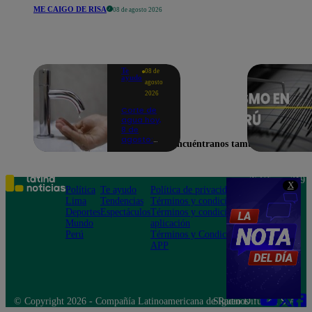
ME CAIGO DE RISA
08 de agosto 2026
Te
08 de
ayudo
agosto
2026
Corte de
agua hoy,
8 de
agosto:
Encuéntranos también en
horarios y
distritos
afectados
sin el
Teléfono: 219
X
servicio de
Política
Te ayudo
Política de privacidad
1000
Sedapal
Lima
Tendencias
Términos y condiciones
Av. San
Deportes
Espectáculos
Términos y condiciones
Felipe 968
Mundo
aplicación
Jesús María
Perú
Términos y Condiciones
APP
© Copyright 2026 - Compañía Latinoamericana de Radio Difusión S.A.
Síguenos